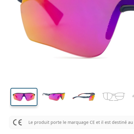
135 mm
Largeur des verres
Largeu
des verr
44 mm
99 mm
Largeur des verres
Largeur des verres
Le produit porte le marquage CE et il est destiné 