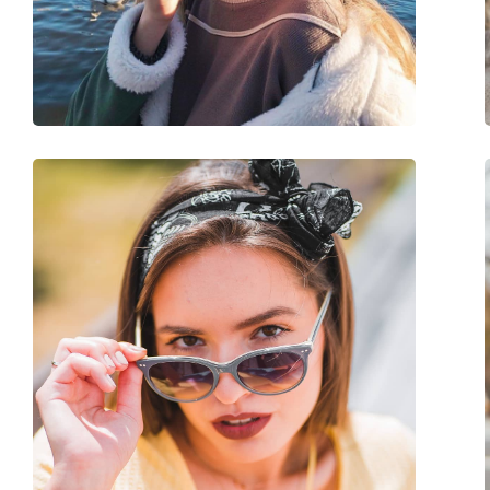
Poids:
130 g
Plaquettes de nez ajustables:
Oui
Charnière à ressort:
Non
Accessoires
Étui:
Oui
Tissu de nettoyage:
Non
Autres
Sexe:
Unisex
Catégorie:
Lunettes de soleil
Marque:
Fila
Utilisation:
Sport
Sport:
Cyclisme, Course à 
Code:
SF9326 7SFA 99