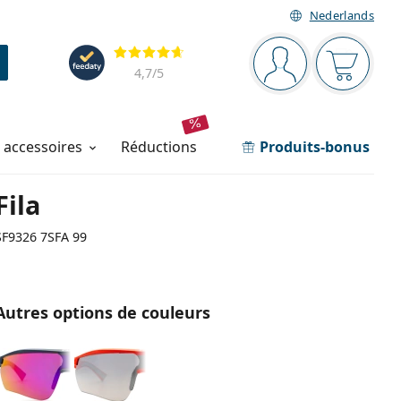
Nederlands
Barre de navigation
Évaluation
Vous êtes connec
Votre pa
4,7
/5
t accessoires
réductions
Produits-bonus
Fila
SF9326 7SFA 99
Autres options de couleurs