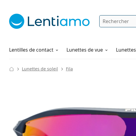
Rechercher
Je suis déjà client chez Lentiamo
Navigation sur le site
Solutions
Comment commander
Lentilles de contact
Lunettes de vue
Lunettes 
Lunettes de soleil
Fila