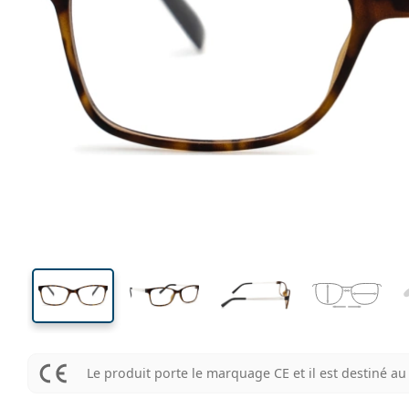
128 mm
Largeur des verres
Largeu
des verr
34 mm
52 mm
Largeur des verres
Largeur des verres
Le produit porte le marquage CE et il est destiné 