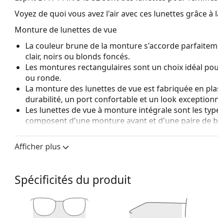
Voyez de quoi vous avez l'air avec ces lunettes grâce à l
Monture de lunettes de vue
La couleur brune de la monture s'accorde parfaitem
clair, noirs ou blonds foncés.
Les montures rectangulaires sont un choix idéal po
ou ronde.
La monture des lunettes de vue est fabriquée en pla
durabilité, un port confortable et un look exceptionn
Les lunettes de vue à monture intégrale sont les typ
composent d'une monture avant et d'une paire de b
votre style grâce à leur design remarquable. L'un de l
fait qu'elles enferment entièrement le verre, et sur
Afficher plus
de monture convient à tous les verres, y compris le
Accessoires
Spécificités du produit
Nous livrons les lunettes dans leur étui d'origine. La
Le chiffon fourni est idéal pour le nettoyage et l'en
livrés avec un sac en tissu au lieu d'un chiffon.