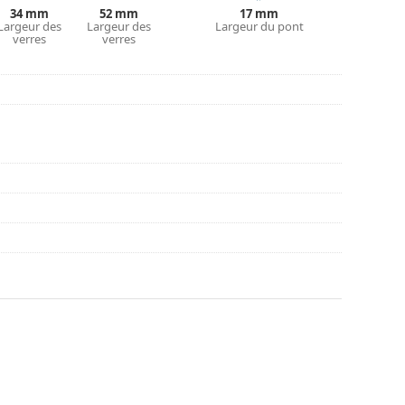
couvrir d'autres styles ou consultez notre
guide
34 mm
52 mm
17 mm
Largeur des
Largeur des
Largeur du pont
verres
verres
nt l'utilisation.