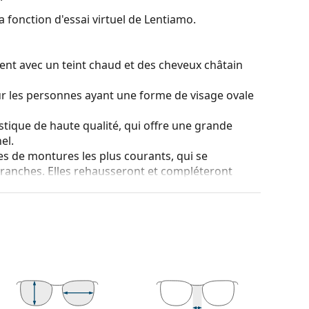
a fonction d'essai virtuel de Lentiamo.
ent avec un teint chaud et des cheveux châtain
ur les personnes ayant une forme de visage ovale
stique de haute qualité, qui offre une grande
el.
es de montures les plus courants, qui se
ranches. Elles rehausseront et compléteront
eurs avantages est la robustesse, la durabilité, le
tout leur protection contre les dommages. Ce type
s verres de plus grande puissance optique.
 couleur de l'étui et son design peuvent varier.
tretien des lunettes. Certains modèles peuvent être