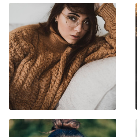
Poids:
100 g
Plaquettes de nez ajustables:
Non
Accessoires
Étui:
Oui
Tissu de nettoyage:
Oui
Autres
Sexe:
Pour femmes
Catégorie:
Lunettes de vue
Marque:
Esprit
Code:
ET17444N 545 52