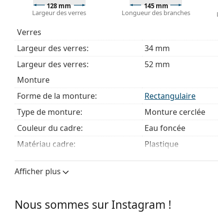
Explorez la gamme complète de
lunettes de vue
pour dé
128 mm
145 mm
Largeur des verres
Longueur des branches
des lunettes
si vous avez besoin d'aide pour choisir.
Ceci est un dispositif médical. Lisez le mode d'emploi ava
Verres
Largeur des verres:
34 mm
Largeur des verres:
52 mm
Monture
Forme de la monture:
Rectangulaire
Type de monture:
Monture cerclée
Couleur du cadre:
Eau foncée
Matériau cadre:
Plastique
Taille:
S
Afficher plus
Largeur des verres:
128 mm
Longueur des branches:
145 mm
Nous sommes sur Instagram !
Largeur du pont:
17 mm