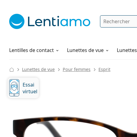
Rechercher
Je suis déjà client chez Lentiamo
Navigation sur le site
Solutions
Comment commander
Lentilles de contact
Lunettes de vue
Lunettes 
Lunettes de vue
Pour femmes
Esprit
Essai
virtuel