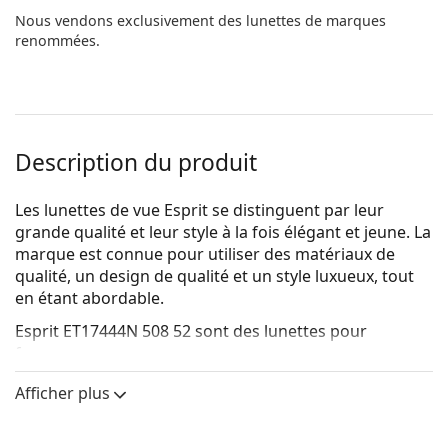
Nous vendons exclusivement des lunettes de marques
renommées.
Description du produit
Les lunettes de vue Esprit se distinguent par leur
grande qualité et leur style à la fois élégant et jeune. La
marque est connue pour utiliser des matériaux de
qualité, un design de qualité et un style luxueux, tout
en étant abordable.
Esprit ET17444N 508 52
sont des lunettes pour
femmes.
Voyez de quoi vous avez l'air avec ces lunettes grâce à
Afficher plus
la fonction d'essai virtuel de Lentiamo.
Monture de lunettes de vue