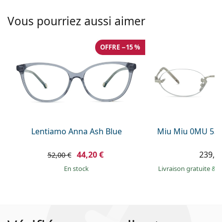
Vous pourriez aussi aimer
OFFRE −15 %
Lentiamo Anna Ash Blue
Miu Miu 0MU 53
44,20 €
239,9
52,00 €
en stock
Livraison gratuite
&
M