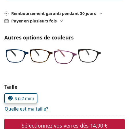
hors ligne
Toutes les marques
Persol
Remboursement garanti pendant 30 jours
Payer en plusieurs fois
Prada
Toutes les marques
Autres options de couleurs
Choisissez les paramètres
Taille
S (52 mm)
Quelle est ma taille?
Sélectionnez vos verres dès
14,90 €