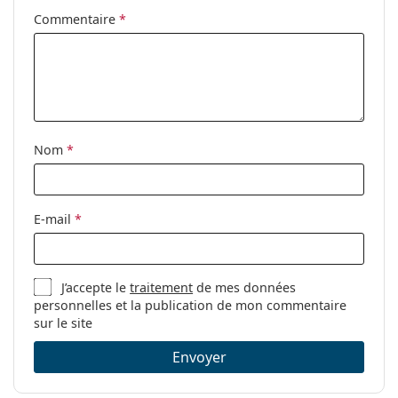
Accessoires
Commentaire
*
Étui:
Oui
Tissu de
Oui
nettoyage:
Autres
Nom
*
Sexe:
Pour femmes
Catégorie:
Lunettes de vue
Marque:
Esprit
E-mail
*
Code:
ET17444N 508 52
J’accepte le
traitement
de mes données
personnelles et la publication de mon commentaire
sur le site
Envoyer