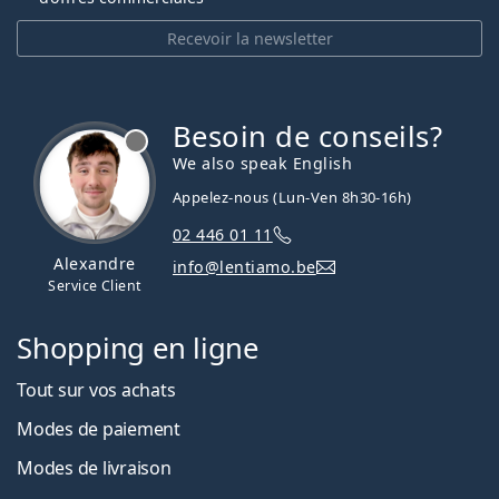
Recevoir la newsletter
Besoin de conseils?
hors ligne
We also speak English
Appelez-nous (Lun-Ven 8h30-16h)
02 446 01 11
Alexandre
info@lentiamo.be
Service Client
Shopping en ligne
Tout sur vos achats
Modes de paiement
Modes de livraison