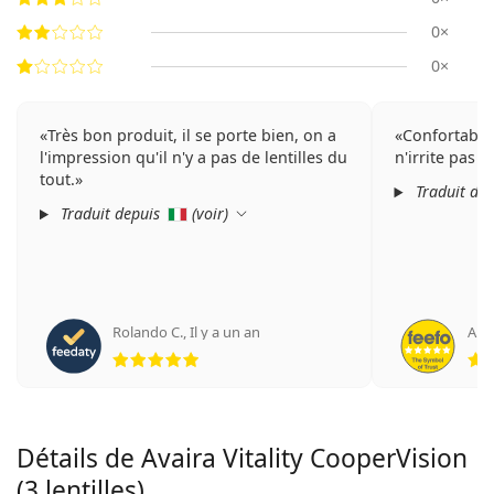
0×
0×
Très bon produit, il se porte bien, on a
Confortable 
l'impression qu'il n'y a pas de lentilles du
n'irrite pas l
tout.
Traduit de
Traduit depuis
(
voir
)
Rolando C.
,
Il y a un an
An
évaluation 5 sur 5
Détails de Avaira Vitality CooperVision
(3 lentilles)