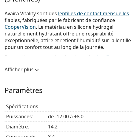
Avaira Vitality sont des
lentilles de contact mensuelles
fiables, fabriquées par le fabricant de confiance
CooperVision
. Le matériau en silicone hydrogel
naturellement hydratant offre une respirabilité
exceptionnelle, attire et retient l'humidité sur la lentille
pour un confort tout au long de la journée.
Pour celles et ceux qui recherchent des
lentilles de
contact
alliant confort et clarté visuelle, les lentilles
Afficher plus
Avaira
Vitality constituent une excellente option.
Principaux avantages
Paramètres
Haute respirabilité
– Une transmission élevée de
Spécifications
l’oxygène favorise des yeux blancs et propre, pour
Puissances:
un confort optimal tout au long de la journée.
de -12.00 à +8.0
Une vision plus nette
– Le système de neutralisation
Diamètre:
14.2
des aberrations permet aux utilisateurs de
Courbure de
bénéficier d'une clarté visuelle accrue et d'une
8.4