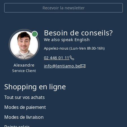
Recevoir la newsletter
Besoin de conseils?
hors ligne
We also speak English
Appelez-nous (Lun-Ven 8h30-16h)
02 446 01 11
Alexandre
info@lentiamo.be
Service Client
Shopping en ligne
Tout sur vos achats
Modes de paiement
Modes de livraison
Points relais