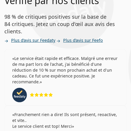
Vérifié par nos clients
Biofinity
Lentilles de contact
Lenjoy Monthly Day & Night
Lentilles sphériques et asphériques
PureVision 2
98 % de critiques positives sur la base de
84 critiques. Jetez un coup d'œil aux avis des
Articles connexes tirés de notre
clients.
blogue
Plus d’avis sur Feedaty
Plus d’avis sur Feefo
Comment lire les paramètres de vos lentilles de
Le service était rapide et efficace. Malgré une erreur
contact sur votre ordonnance ?
de ma part lors de l'achat, j'ai bénéficié d'une
S'habituer aux lentilles de contact : combien de
réduction de 10 % sur mon prochain achat et d'un
temps cela prend-il ?
cadeau. Ce fut une expérience positive. Je
Lentilles de contact hydrogel vs lentilles de contact
recommande.
hydrogel en silicone
évaluation 5 sur 5
Comment prendre soin de ses lentilles de contact ?
Solution de peroxyde d'hydrogène : astuces et
conseils essentiels
Franchement rien a dire! Ils sont présent, reoactive,
Le filtre UV des lentilles de contact augmente la
et vite..
protection de la cornée contre les rayons ultraviolets
Le service client est top! Merci
dangereux. Cependant, les lentilles ne couvrent pas