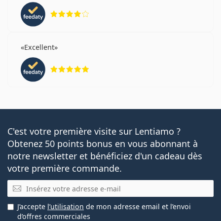
évaluation 4 sur 5
entièrement l'œil ou la zone oculaire. Il est donc
recommandé de porter à la fois des lentilles de contact
dotées d'un filtre UV et des lunettes de soleil pour
bénéficier d'une protection optimale contre les rayons
Excellent
UV nocifs.
évaluation 5 sur 5
Les utilisateurs d'Avaira peuvent utiliser les lentilles de
contact Avaira Vitality Coopervision sans nouvelle
ordonnance.
Vendu le plus souvent avec la solution
Vantio Multi-
Purpose 360 ml avec étui
.
C'est votre première visite sur Lentiamo ?
Ceci est un dispositif médical. Lisez le mode d'emploi
Obtenez 50 points bonus en vous abonnant à
avant l'utilisation.
notre newsletter et bénéficiez d'un cadeau dès
votre première commande.
E-mail
J’accepte
l’utilisation
de mon adresse email et l’envoi
d’offres commerciales