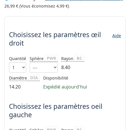
Solutions salines
02 446 01 11
Marc Jacobs
26,99 €
(Vous économisez
4,99 €
)
Gucci
Toutes les solutions
hors ligne
Toutes les marques
Choisissez les paramètres
Persol
Choisissez les paramètres
œil
Prada
Aide
droit
Toutes les marques
PWR
BC
Quantité
Sphère
Rayon
8.40
DIA
Diamètre
Disponibilité
14.20
Expédié aujourd'hui
Choisissez les paramètres oeil
gauche
PWR
BC