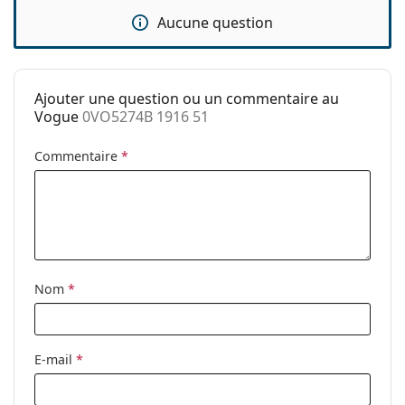
Aucune question
Largeur du
19 mm
pont:
Poids:
45 g
Ajouter une question ou un commentaire au
Plaquettes de
Non
Vogue
0VO5274B 1916 51
nez ajustables:
Accessoires
Commentaire
*
Étui:
Oui
Tissu de
Oui
nettoyage:
Autres
Nom
*
Sexe:
Pour femmes
Catégorie:
Lunettes de vue
Marque:
Vogue
E-mail
*
Code:
0VO5274B 1916 51