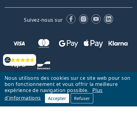
Facebook
Instagram
YouTube
LinkedIn
Suivez-nous sur
Évaluation
Nous utilisons des cookies sur ce site web pour son
bon fonctionnement et vous offrir la meilleure
expérience de navigation possible.
Plus
d'informations
Accepter
Refuser
Retour à la page d'accueil
Haut
Nederlands
Lentiamo.be est géré et exploité par Lentiamo s.r.o., République
tchèque
Un service en ligne pour vous depuis 18 ans.