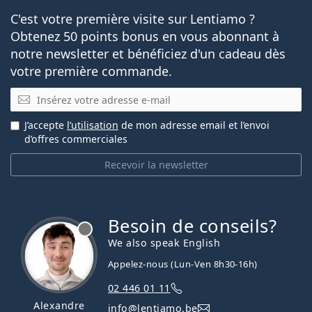
C'est votre première visite sur Lentiamo ?
Obtenez 50 points bonus en vous abonnant à
notre newsletter et bénéficiez d'un cadeau dès
votre première commande.
E-mail
J’accepte
l’utilisation
de mon adresse email et l’envoi
d’offres commerciales
Recevoir la newsletter
Besoin de conseils?
hors ligne
We also speak English
Appelez-nous (Lun-Ven 8h30-16h)
02 446 01 11
Alexandre
info@lentiamo.be