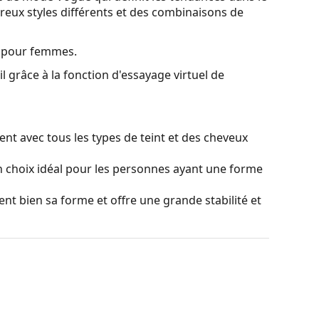
eux styles différents et des combinaisons de
l pour femmes.
l grâce à la fonction d'essayage virtuel de
nt avec tous les types de teint et des cheveux
 choix idéal pour les personnes ayant une forme
ient bien sa forme et offre une grande stabilité et
ier en douceur la position et l'ajustement de vos
 la forme du nez et offrent ainsi un meilleur
doit toujours être effectué par un opticien
causés par un traitement non professionnel.