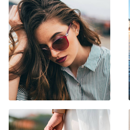
Tissu de nettoyage:
Oui
Autres
Sexe:
Pour femmes
Catégorie:
Lunettes de soleil
Marque:
Vogue
Utilisation:
Mode
Code:
0VO 4002S 934S13 