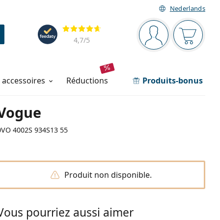
Nederlands
Barre de navigation
Évaluation
Vous êtes connec
Votre pa
4,7
/5
t accessoires
réductions
Produits-bonus
Vogue
0VO 4002S 934S13 55
Produit non disponible.
Vous pourriez aussi aimer