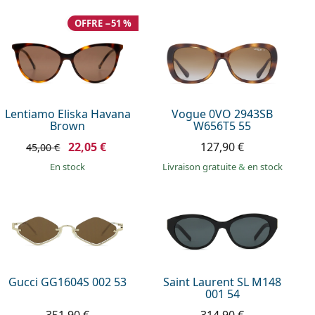
OFFRE −51 %
Lentiamo Eliska Havana
Vogue 0VO 2943SB
Brown
W656T5 55
22,05 €
127,90 €
45,00 €
en stock
Livraison gratuite
&
en stock
Gucci GG1604S 002 53
Saint Laurent SL M148
001 54