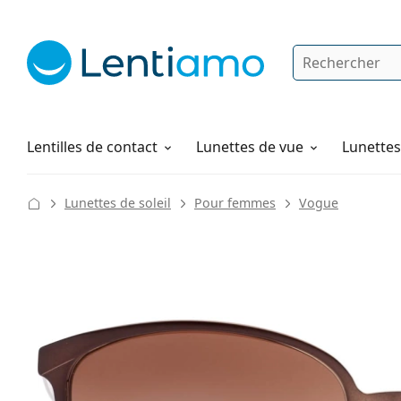
Rechercher
Je suis déjà client chez Lentiamo
Navigation sur le site
Solutions
Comment commander
Lentilles de contact
Lunettes de vue
Lunettes 
Lunettes de soleil
Pour femmes
Vogue