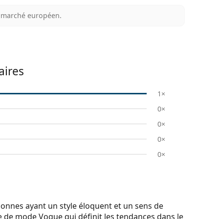
au marché européen.
ires
1×
0×
0×
0×
0×
sonnes ayant un style éloquent et un sens de
e de mode Vogue qui définit les tendances dans le