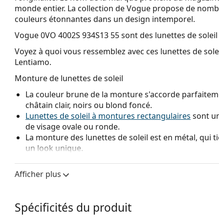
monde entier. La collection de Vogue propose de nombr
couleurs étonnantes dans un design intemporel.
Vogue 0VO 4002S 934S13 55
sont des lunettes de solei
Voyez à quoi vous ressemblez avec ces lunettes de solei
Lentiamo.
Monture de lunettes de soleil
La couleur brune de la monture s'accorde parfaiteme
châtain clair, noirs ou blond foncé.
Lunettes de soleil à montures rectangulaires
sont un
de visage ovale ou ronde.
La monture des lunettes de soleil est en métal, qui t
un look unique.
Les plaquettes de nez réglables permettent de modif
lunettes de soleil. Les plaquettes de nez s'adaptent à
Afficher plus
confort de port. L'ajustement des plaquettes de nez 
expérimenté afin d'éviter tout dommage ou cassure 
Spécificités du produit
Verre de lunettes de soleil