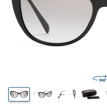
143 mm
Largeur des verres
Largeu
des verr
44 mm
57 mm
Largeur des verres
Largeur des verres