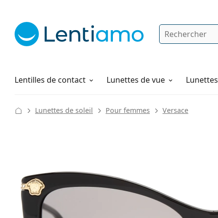
Rechercher
Je suis déjà client chez Lentiamo
Navigation sur le site
Solutions
Comment commander
Lentilles de contact
Lunettes de vue
Lunettes 
Lunettes de soleil
Pour femmes
Versace