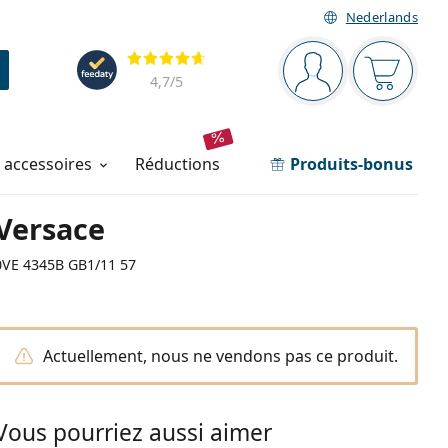
Nederlands
Barre de navigation
Évaluation
Vous êtes connec
Votre pa
4,7
/5
t accessoires
réductions
Produits-bonus
Versace
0VE 4345B GB1/11 57
Actuellement, nous ne vendons pas ce produit.
Vous pourriez aussi aimer