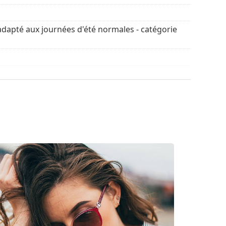
rigine. La couleur de l'étui et son design peuvent
retien des lunettes de soleil. Certains modèles
adapté aux journées d'été normales - catégorie
chiffon.
découvrir d'autres modèles de marques