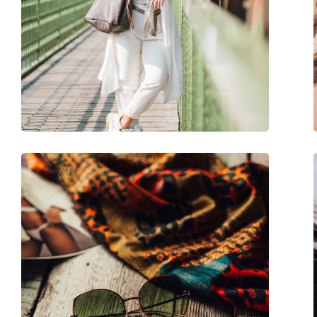
Longueur des branches:
140 mm
Largeur du pont:
17 mm
Poids:
45 g
Plaquettes de nez ajustables:
Non
Accessoires
Étui:
Oui
Tissu de nettoyage:
Oui
Autres
Sexe:
Pour femmes
Catégorie:
Lunettes de soleil
Marque:
Versace
Utilisation:
Mode
Code:
0VE 4345B GB1/11 5