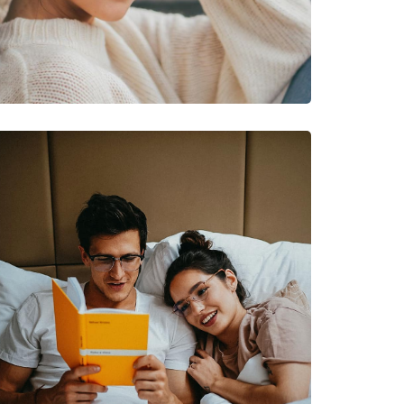
pied, Randonnée, VTT
 99