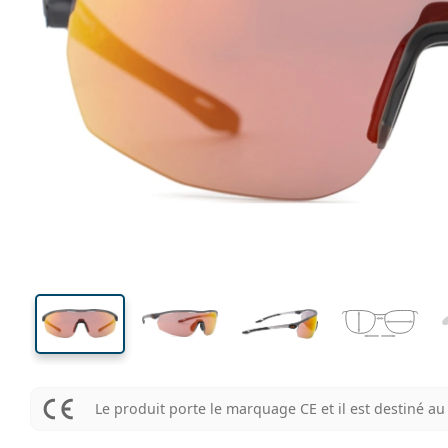
141 mm
Largeur des verres
Largeu
des verr
45 mm
99 mm
Largeur des verres
Largeur des verres
Le produit porte le marquage CE et il est destiné 