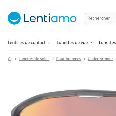
Rechercher
Je suis déjà client chez Lentiamo
Navigation sur le site
Solutions
Comment commander
Lentilles de contact
Lunettes de vue
Lunettes 
Lunettes de soleil
Pour hommes
Under Armour