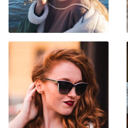
Poids:
60 g
Plaquettes de nez ajustables:
Oui
Charnière à ressort:
Non
Accessoires
Étui:
Non
Tissu de nettoyage:
Oui
Autres
Sexe:
Pour hommes
Catégorie:
Lunettes de soleil
Marque:
Under Armour
Utilisation:
Sport
Sport:
Cyclisme, Course à 
Code:
UA 0003/G/S KB7 50