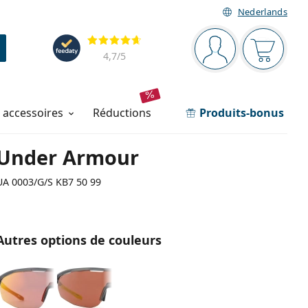
Nederlands
Barre de navigation
Évaluation
Vous êtes connec
Votre pa
4,7
/5
t accessoires
réductions
Produits-bonus
Under Armour
UA 0003/G/S KB7 50 99
Autres options de couleurs