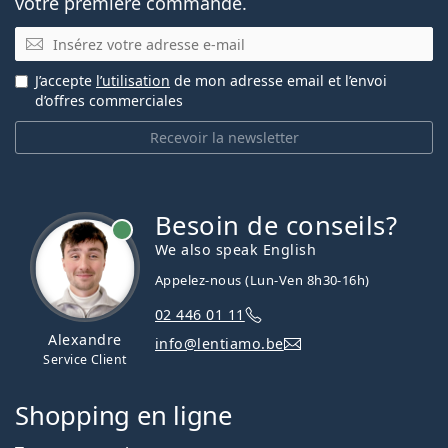
votre première commande.
E-mail
J’accepte
l’utilisation
de mon adresse email et l’envoi
d’offres commerciales
Recevoir la newsletter
Besoin de conseils?
hors ligne
We also speak English
Appelez-nous (Lun-Ven 8h30-16h)
02 446 01 11
Alexandre
info@lentiamo.be
Service Client
Shopping en ligne