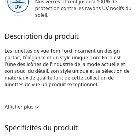
Nos verres offrent jusqu'à 100 % de
protection contre les rayons UV nocifs du
soleil.
Description du produit
Les lunettes de vue Tom Ford incarnent un design
parfait, l'élégance et un style unique. Tom Ford est
l'une des icônes de l'industrie de la mode actuelle et
son souci du détail, son style unique et sa sélection de
matériaux de qualité font de cette collection de
lunettes de vue un produit exceptionnel.
Tom Ford FT5665-B 020 54
sont des lunettes pour
hommes.
Afficher plus
Voyez de quoi vous avez l'air avec ces lunettes grâce à
la fonction d'essai virtuel de Lentiamo.
Spécificités du produit
Monture de lunettes de vue