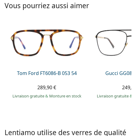
Solutions salines
Vous pourriez aussi aimer
02 446 01 11
Marc Jacobs
Gucci
Toutes les solutions
hors ligne
Toutes les marques
Persol
Prada
Toutes les marques
Tom Ford FT6086-B 053 54
Gucci GG083
289,90 €
249,9
Livraison gratuite
&
Monture en stock
Livraison gratuite
&
M
Lentiamo utilise des verres de qualité