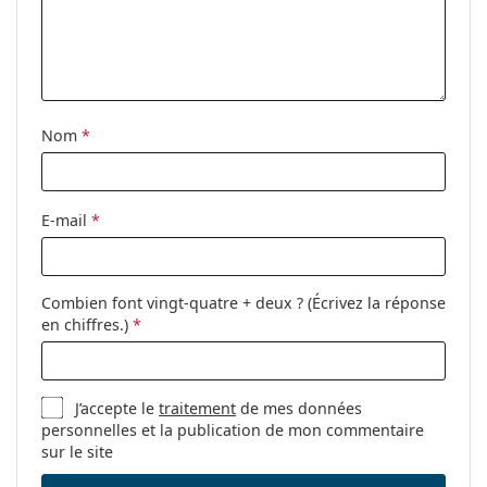
Accessoires
Étui:
Oui
Tissu de
Oui
nettoyage:
Nom
*
Autres
Sexe:
Pour hommes
E-mail
*
Catégorie:
Lunettes de vue
Marque:
Tom Ford
Combien font vingt-quatre + deux ? (Écrivez la réponse
Code:
FT5665-B/V 020 54
en chiffres.)
*
J’accepte le
traitement
de mes données
personnelles et la publication de mon commentaire
sur le site