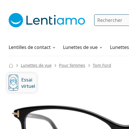
Rechercher
Je suis déjà client chez Lentiamo
Navigation sur le site
Solutions
Comment commander
Lentilles de contact
Lunettes de vue
Lunettes 
Lunettes de vue
Pour femmes
Tom Ford
Essai
virtuel