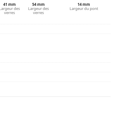
couvrir d'autres styles ou consultez notre
guide
41 mm
54 mm
14 mm
Largeur des
Largeur des
Largeur du pont
verres
verres
nt l'utilisation.