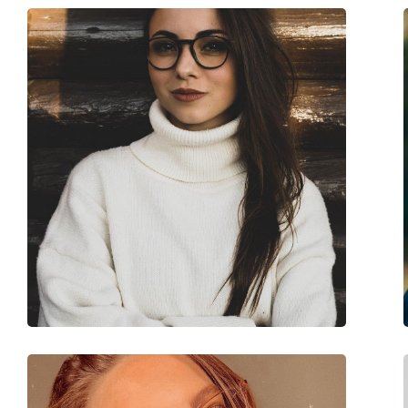
Poids:
280 g
Plaquettes de nez ajustables:
Non
Accessoires
Étui:
Oui
Tissu de nettoyage:
Oui
Autres
Sexe:
Pour femmes
Catégorie:
Lunettes de vue
Marque:
Tom Ford
Code:
FT5616-B/V 001 54