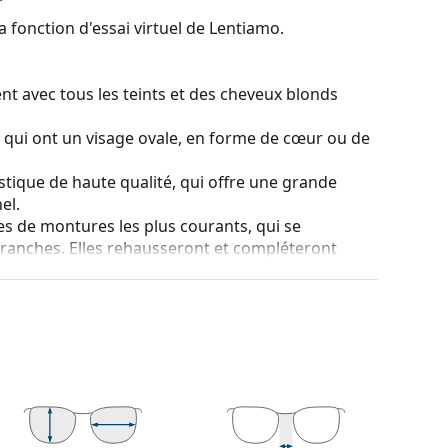
a fonction d'essai virtuel de Lentiamo.
nt avec tous les teints et des cheveux blonds
s qui ont un visage ovale, en forme de cœur ou de
stique de haute qualité, qui offre une grande
el.
es de montures les plus courants, qui se
ranches. Elles rehausseront et compléteront
eurs avantages est la robustesse, la durabilité, le
tout leur protection contre les dommages. Ce type
s verres de plus grande puissance optique.
 couleur de l'étui et son design peuvent varier.
tretien des lunettes. Certains modèles peuvent être