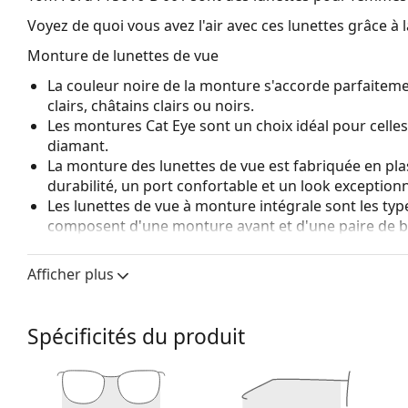
Voyez de quoi vous avez l'air avec ces lunettes grâce à l
Monture de lunettes de vue
La couleur noire de la monture s'accorde parfaiteme
clairs, châtains clairs ou noirs.
Les montures Cat Eye sont un choix idéal pour celle
diamant.
La monture des lunettes de vue est fabriquée en pla
durabilité, un port confortable et un look exceptionn
Les lunettes de vue à monture intégrale sont les typ
composent d'une monture avant et d'une paire de b
votre style grâce à leur design remarquable. L'un de l
fait qu'elles enferment entièrement le verre, et sur
Afficher plus
de monture convient à tous les verres, y compris le
Accessoires
Spécificités du produit
Nous livrons les lunettes dans leur étui d'origine. La
Le chiffon fourni est idéal pour le nettoyage et l'en
livrés avec un sac en tissu au lieu d'un chiffon.