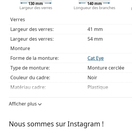
Explorez la gamme complète de
lunettes de vue
pour dé
130 mm
140 mm
Largeur des verres
Longueur des branches
des lunettes
si vous avez besoin d'aide pour choisir.
Ceci est un dispositif médical. Lisez le mode d'emploi ava
Verres
Largeur des verres:
41 mm
Largeur des verres:
54 mm
Monture
Forme de la monture:
Cat Eye
Type de monture:
Monture cerclée
Couleur du cadre:
Noir
Matériau cadre:
Plastique
Taille:
S
Afficher plus
Largeur des verres:
130 mm
Longueur des branches:
140 mm
Nous sommes sur Instagram !
Largeur du pont:
14 mm