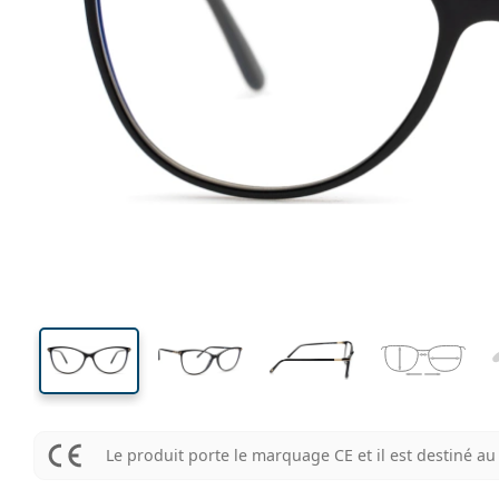
130 mm
Largeur des verres
Largeu
des verr
41 mm
54 mm
Largeur des verres
Largeur des verres
Le produit porte le marquage CE et il est destiné 