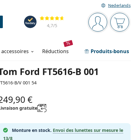
Nederlands
Barre de navigation
Évaluation
Vous êtes connec
Votre pa
4,7
/5
t accessoires
réductions
Produits-bonus
Tom Ford FT5616-B 001
FT5616-B/V 001 54
249,90 €
Livraison gratuite
Monture en stock.
Envoi des lunettes sur mesure le
13/8