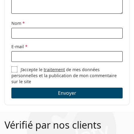
Étui:
Oui
Tissu de
Oui
nettoyage:
Nom
*
Autres
Sexe:
Pour femmes
E-mail
*
Catégorie:
Lunettes de vue
Marque:
Saint Laurent
J’accepte le
traitement
de mes données
Code:
SL 259 003 53
personnelles et la publication de mon commentaire
sur le site
Envoyer
Vérifié par nos clients