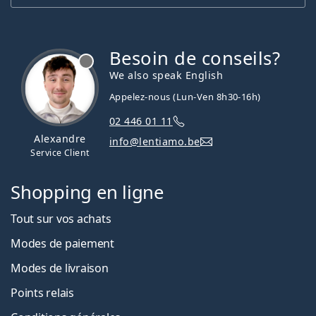
Besoin de conseils?
hors ligne
We also speak English
Appelez-nous (Lun-Ven 8h30-16h)
02 446 01 11
Alexandre
info@lentiamo.be
Service Client
Shopping en ligne
Tout sur vos achats
Modes de paiement
Modes de livraison
Points relais