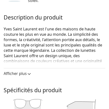
soleil.
Description du produit
Yves Saint Laurent est l'une des maisons de haute
couture les plus en vue au monde. La simplicité des
formes, la créativité, l'attention portée aux détails, le
luxe et le style original sont les principales qualités de
cette marque légendaire. La collection de lunettes
Saint Laurent offre un design unique, des
combinaisons de couleurs créatives et une originalité
étonnante, tout en tenant compte des dernières
tendances de la mode.
Afficher plus
Saint Laurent SL 259 003 53
sont des lunettes pour
femmes.
Spécificités du produit
Voyez de quoi vous avez l'air avec ces lunettes grâce à
la fonction d'essai virtuel de Lentiamo.
Monture de lunettes de vue