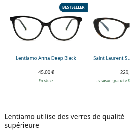
hors ligne
Toutes les marques
BESTSELLER
Persol
Prada
Toutes les marques
Lentiamo Anna Deep Black
Saint Laurent SL 
45,00 €
229,9
en stock
Livraison gratuite
&
M
Lentiamo utilise des verres de qualité
supérieure