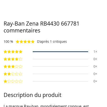
Ray-Ban Zena RB4430 667781
commentaires
100 %
D'après 1 critiques
1×
0×
0×
0×
0×
Description du produit
La marque Ray-ban, mondialement connue, est