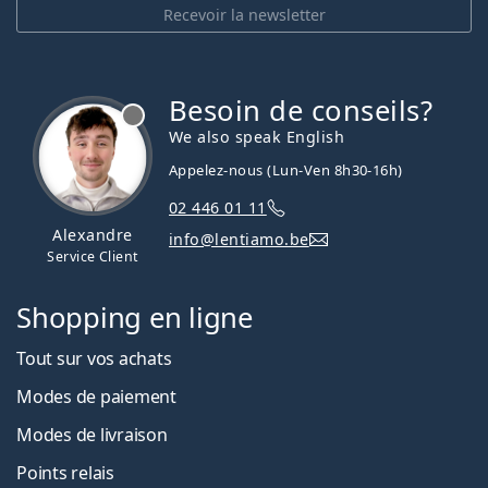
Recevoir la newsletter
Besoin de conseils?
hors ligne
We also speak English
Appelez-nous (Lun-Ven 8h30-16h)
02 446 01 11
Alexandre
info@lentiamo.be
Service Client
Shopping en ligne
Tout sur vos achats
Modes de paiement
Modes de livraison
Points relais