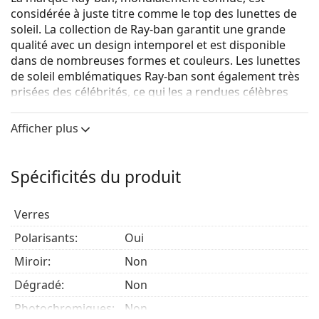
considérée à juste titre comme le top des lunettes de
soleil. La collection de Ray-ban garantit une grande
qualité avec un design intemporel et est disponible
dans de nombreuses formes et couleurs. Les lunettes
de soleil emblématiques Ray-ban sont également très
prisées des célébrités, ce qui les a rendues célèbres
dans le monde entier.
Afficher plus
Ray-Ban Zena RB4430 667781
sont des lunettes de
soleil unisexes.
Monture de lunettes de soleil
Spécificités du produit
La couleur noire de la monture s'accorde
parfaitement avec tous les types de teint et des
Verres
cheveux blonds clairs, châtains clairs ou noirs.
Polarisants:
Oui
Lunettes de soleil à montures rectangulaires
sont
un choix idéal pour les personnes ayant une forme
Miroir:
Non
de visage ovale ou ronde.
Dégradé:
Non
La monture des lunettes de soleil est fabriquée en
plastique de grande qualité, ce qui offre une grande
Photochromiques:
Non