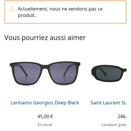
hors ligne
Toutes les marques
Actuellement, nous ne vendons pas ce
Persol
produit.
Prada
Toutes les marques
Vous pourriez aussi aimer
Lentiamo Georgios Deep Black
Saint Laurent SL 
45,00 €
246,9
en stock
Livraison gratui