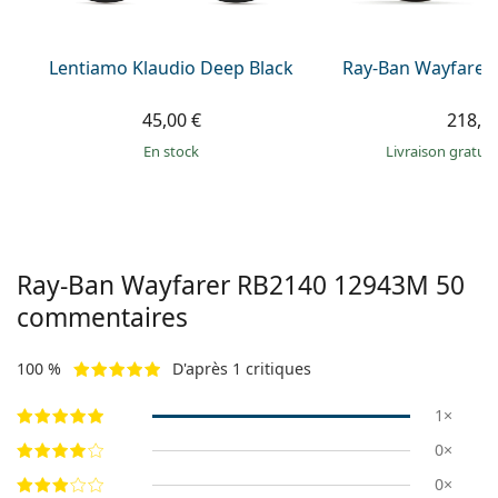
Lentiamo Klaudio Deep Black
Ray-Ban Wayfarer
45,00 €
218,9
en stock
Livraison gratui
Ray-Ban Wayfarer
RB2140 12943M 50
commentaires
100 %
D'après 1 critiques
1×
0×
0×