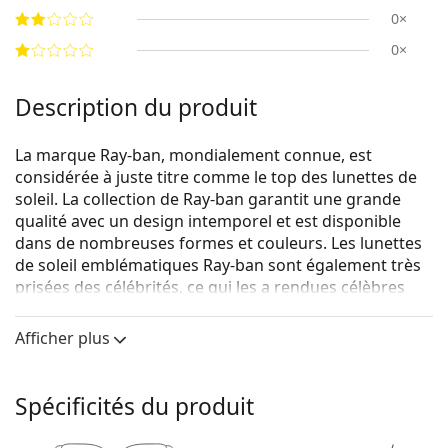
0×
0×
Description du produit
La marque Ray-ban, mondialement connue, est
considérée à juste titre comme le top des lunettes de
soleil. La collection de Ray-ban garantit une grande
qualité avec un design intemporel et est disponible
dans de nombreuses formes et couleurs. Les lunettes
de soleil emblématiques Ray-ban sont également très
prisées des célébrités, ce qui les a rendues célèbres
dans le monde entier.
Afficher plus
Ray-Ban Wayfarer RB2140 12943M 50
sont des lunettes
de soleil unisexes.
Voyez à quoi vous ressemblez avec ces lunettes de
Spécificités du produit
soleil grâce à la fonction d'essayage virtuel de
Lentiamo.