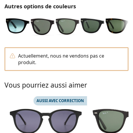
Solutions salines
02 446 01 11
Marc Jacobs
Autres options de couleurs
Gucci
Toutes les solutions
hors ligne
Toutes les marques
Persol
Prada
Toutes les marques
Actuellement, nous ne vendons pas ce
produit.
Vous pourriez aussi aimer
AUSSI AVEC CORRECTION