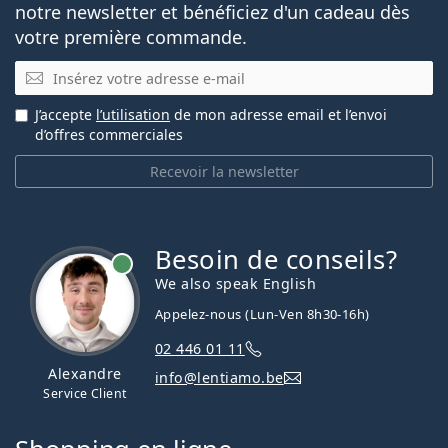
notre newsletter et bénéficiez d'un cadeau dès
votre première commande.
E-mail
J’accepte
l’utilisation
de mon adresse email et l’envoi
d’offres commerciales
Recevoir la newsletter
Besoin de conseils?
hors ligne
We also speak English
Appelez-nous (Lun-Ven 8h30-16h)
02 446 01 11
Alexandre
info@lentiamo.be
Service Client