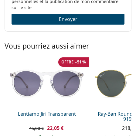
personnelles et la publication de mon commentaire
sur le site
Envoyer
Vous pourriez aussi aimer
OFFRE −51 %
Lentiamo Jiri Transparent
Ray-Ban Round 
9196
22,05 €
218,9
45,00 €