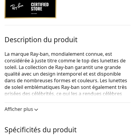
Description du produit
La marque Ray-ban, mondialement connue, est
considérée à juste titre comme le top des lunettes de
soleil. La collection de Ray-ban garantit une grande
qualité avec un design intemporel et est disponible
dans de nombreuses formes et couleurs. Les lunettes
de soleil emblématiques Ray-ban sont également très
prisées des célébrités, ce qui les a rendues célèbres
dans le monde entier.
Afficher plus
Ray-Ban Round Metal RB3447 900396
sont des lunettes
de soleil unisexes.
Voyez à quoi vous ressemblez avec ces lunettes de
Spécificités du produit
soleil grâce à la fonction d'essayage virtuel de