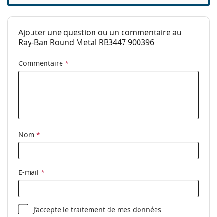
Marque:
Ray-Ban
Utilisation:
Mode
Ajouter une question ou un commentaire au
Code:
RB3447 900396 47
Ray-Ban Round Metal RB3447 900396
Disponible avec
Non
Commentaire
*
correction:
Nom
*
E-mail
*
J’accepte le
traitement
de mes données