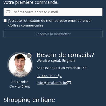
votre première commande.
E-mail
J’accepte
l’utilisation
de mon adresse email et l’envoi
d’offres commerciales
Recevoir la newsletter
Besoin de conseils?
hors ligne
We also speak English
Appelez-nous (Lun-Ven 8h30-16h)
02 446 01 11
Alexandre
info@lentiamo.be
Service Client
Shopping en ligne