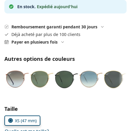
hors ligne
Toutes les marques
En stock.
Expédié aujourd'hui
Persol
Prada
Remboursement garanti pendant 30 jours
Toutes les marques
Déjà acheté par plus de 100 clients
Payer en plusieurs fois
Autres options de couleurs
Choisissez les paramètres
Taille
XS (47 mm)