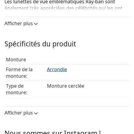
Les lunettes de vue emblématiques Ray-ban sont
également très appréciées des célébrités qui les ont
rendues célèbres dans le monde entier.
Afficher plus
Ray-Ban Round Metal 0RX3447V 2500
sont des lunettes
unisexes.
Voyez de quoi vous avez l'air avec ces lunettes grâce à
Spécificités du produit
la fonction d'essai virtuel de Lentiamo.
Monture de lunettes de vue
Monture
La couleur dorée de la monture s'accorde
Forme de la
Arrondie
parfaitement avec tous les teints et des cheveux
monture:
châtain foncé.
Type de
Monture cerclée
Les montures rondes sont un choix idéal pour les
monture:
personnes ayant une forme de visage carrée
ou ovale.
Couleur du
D'or
La monture des lunettes de vue est en métal, qui
cadre:
Afficher plus
conserve bien sa forme et offre une grande stabilité
Matériau cadre:
Métal
et un look unique.
Les lunettes de vue à monture intégrale sont les
Poids:
100 g
Nous sommes sur Instagram !
types de montures les plus courants, qui se