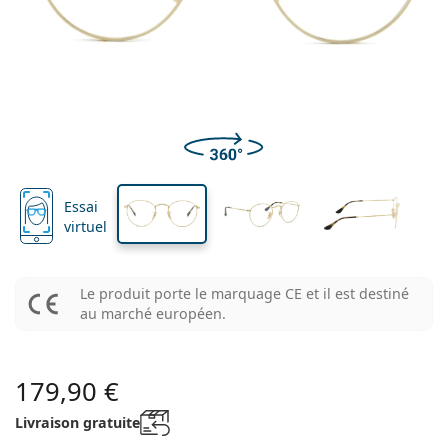
Les marques
Trimestrielles
Lunettes de vue
Edition limitée
Triple-packs
Format voyage
La forme de la monture
Nouveautés
Livraison régulière de lentilles
Étuis
Air Optix
La forme de la monture
De couleur
Lentiamo
À port continu
Lunettes anti lumière bleue
Réductions
Le type
Offres spéciales
Pour femmes
Pour hommes
Pour enfants
Accessoires
Paquet économique de 4 flacon
Type de verres
Pour lentilles rigides
Carrée
Réductions
Bon d’achat
Inspiration et conseils
Lenjoy
Carrée
Forfaits lentilles
Ray-Ban
Lunettes Gaming
Durable
La forme de la monture
Nouveautés
Les marques
Miroir
Pour lentilles souples
Rectangulaire
Durable
Solutions
–
Le type
Toutes les lunettes
Acheter des lunettes en ligne
réductions
Soflens
Rectangulaire
Vogue
Clip-on
Les marques
Bon d’achat
Carrée
Edition limitée
Le type
Lentiamo
Polarisants
Solutions salines
Arrondie
Bon d’achat
Solutions –
Volume
Solutions polyvalentes
Guide lunettes de vue
Purevision
Arrondie
Esprit
Inspiration et conseils
Lunettes de lecture
Lentiamo
Rectangulaire
Réductions
Inspiration et conseils
Sport
Produits-bonus
Ray-Ban
Photochromiques
Toutes les solutions
Pilote
Solutions –
Prix avantageux
de 50 à 120 ml
Solutions de peroxyde
Mesurez votre distance pupillaire
Proclear
Pilote
Essai
Toutes les Lunettes anti lumière bleue
Polaroid
Guide lunettes de vue
Lunettes de soleil de lecture
Izipizi
Arrondie
Durable
Toutes les lunettes de soleil
Guide des lunettes de soleil
Mode
virtuel
Polaroid
Dégradé
Accessoires lunettes
Duo-packs
Cat Eye
de 225 à 500 ml
Sans agents conservateurs
Guide des solaires avec correction
Clariti
Cat Eye
Comment commander
Emporio Armani
Lunettes pour ordinateur
Lunettes pour ordinateur
Ray-Ban
Cat Eye
Bon d’achat
Guide des lunettes de soleil de sport
Surlunettes
Meller
Lentilles de contact
Chaînes pour lunettes
Triple-packs
Format voyage
Guide d'idéés cadeaux
Precision
Armani Exchange
Guide d'idéés cadeaux
Le produit porte le marquage CE et il est destiné
Toutes les marques
Mode de transport
Guide des lunettes de soleil pour enfants
Besoin de conseils?
Lunettes de soleil de lecture
Offres spéciales
Oakley
Étuis
au marché européen.
Étuis à lunettes
Paquet économique de 4 flacon
Pour lentilles rigides
We also speak English
Total
Hugo Boss
Modes de paiement
Guide des solaires avec correction
Tous les accessoires
Lunettes de soleil avec correction
Bon d’achat
Appelez-nous (Lun-Ven 8h30-16h)
Michael Kors
Autres accessoires
Autres accessoires
Pour lentilles souples
info@lentiamo.be
Michael Kors
Système de bonus
179,90 €
Guide d'idéés cadeaux
Emporio Armani
Gouttes oculaires
Solutions salines
02 446 01 11
Marc Jacobs
Livraison gratuite
Gucci
Toutes les solutions