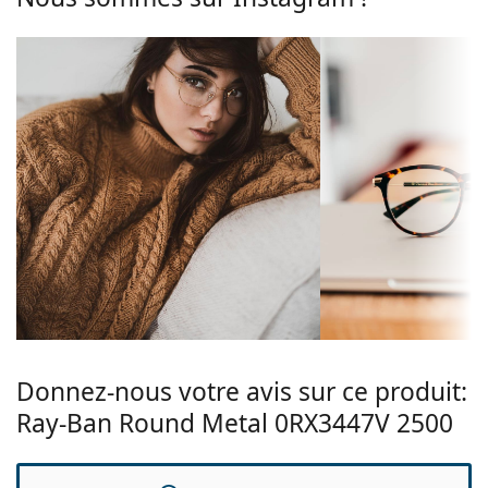
Plaquettes de
Oui
composent d'une monture avant et d'une paire de
nez ajustables:
branches. Elles rehausseront et compléteront votre
style grâce à leur design remarquable. L'un de leurs
Accessoires
avantages est la robustesse, la durabilité, le fait
Étui:
Oui
qu'elles enferment entièrement le verre, et surtout
leur protection contre les dommages. Ce type de
Tissu de
Oui
monture convient à tous les verres, y compris les
nettoyage:
verres de plus grande puissance optique.
Autres
Les plaquettes de nez réglables permettent de
modifier en douceur la position et l'ajustement de
Sexe:
Unisex
vos lunettes. Les plaquettes de nez s'adaptent à la
Catégorie:
Lunettes de vue
forme du nez et offrent ainsi un meilleur confort de
port. L'ajustement des plaquettes de nez doit
Marque:
Ray-Ban
toujours être effectué par un opticien expérimenté
afin d'éviter tout dommage ou bris causé par un
traitement non professionnel.
Donnez-nous votre avis sur ce produit:
Accessoires
Ray-Ban Round Metal 0RX3447V 2500
Nous livrons les lunettes dans leur étui d'origine. La
couleur de l'étui et son design peuvent varier.