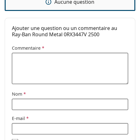
Aucune question
Le chiffon fourni est idéal pour le nettoyage et
l'entretien des lunettes. Certains modèles peuvent
être livrés avec un sac en tissu au lieu d'un chiffon.
Explorez la gamme complète de
lunettes de vue
pour
Ajouter une question ou un commentaire au
découvrir d'autres styles ou consultez notre
guide des
Ray-Ban Round Metal 0RX3447V 2500
lunettes
si vous avez besoin d'aide pour choisir.
Commentaire
*
Ceci est un dispositif médical. Lisez le mode d'emploi
avant l'utilisation.
Nom
*
E-mail
*