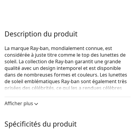
Description du produit
La marque Ray-ban, mondialement connue, est
considérée à juste titre comme le top des lunettes de
soleil. La collection de Ray-ban garantit une grande
qualité avec un design intemporel et est disponible
dans de nombreuses formes et couleurs. Les lunettes
de soleil emblématiques Ray-ban sont également très
prisées des célébrités, ce qui les a rendues célèbres
dans le monde entier.
Afficher plus
Ray-Ban RB4362 710/73 55
sont des lunettes de soleil
unisexes.
Voyez à quoi vous ressemblez avec ces lunettes de
Spécificités du produit
soleil grâce à la fonction d'essayage virtuel de
Lentiamo.