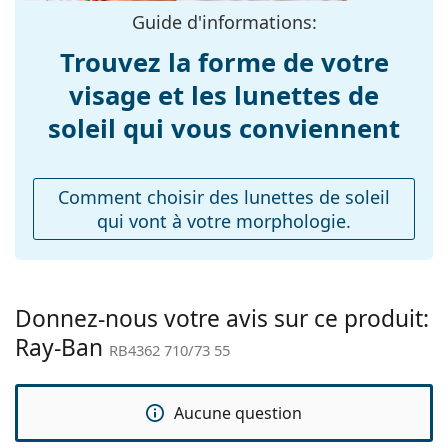
verres:
Guide d'informations:
Longueur des
145 mm
Trouvez la forme de votre
branches:
visage et les lunettes de
Largeur du pont:
18 mm
soleil qui vous conviennent
Poids:
110 g
Plaquettes de nez
Non
ajustables:
Comment choisir des lunettes de soleil
qui vont à votre morphologie.
Charnière à
Non
ressort:
Accessoires
Étui:
Oui
Donnez-nous votre avis sur ce produit:
Ray-Ban
Tissu de
Oui
RB4362 710/73 55
nettoyage:
Autres
Aucune question
Sexe:
Unisex