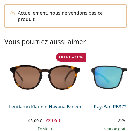
hors ligne
Toutes les marques
Persol
Actuellement, nous ne vendons pas ce
produit.
Prada
Toutes les marques
Vous pourriez aussi aimer
OFFRE −51 %
Lentiamo Klaudio Havana Brown
Ray-Ban RB3721
22,05 €
229,9
45,00 €
en stock
Livraison gratui