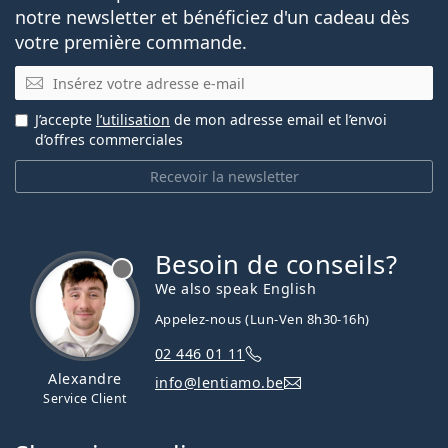
notre newsletter et bénéficiez d'un cadeau dès
votre première commande.
E-mail
J’accepte
l’utilisation
de mon adresse email et l’envoi
d’offres commerciales
Recevoir la newsletter
Besoin de conseils?
hors ligne
We also speak English
Appelez-nous (Lun-Ven 8h30-16h)
02 446 01 11
Alexandre
info@lentiamo.be
Service Client