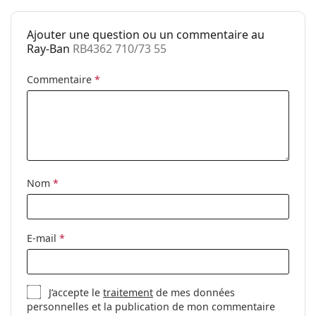
Catégorie:
Lunettes de soleil
Ajouter une question ou un commentaire au
Marque:
Ray-Ban
Ray-Ban
RB4362 710/73 55
Utilisation:
Mode
Commentaire
*
Code:
RB4362 710/73 55
Nom
*
E-mail
*
J’accepte le
traitement
de mes données
personnelles et la publication de mon commentaire