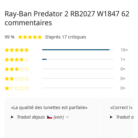
Ray-Ban Predator 2
RB2027 W1847 62
commentaires
99 %
D'après 17 critiques
16×
1×
0×
0×
0×
La qualité des lunettes est parfaite
Correct !
Traduit depuis
(
voir
)
Traduit de