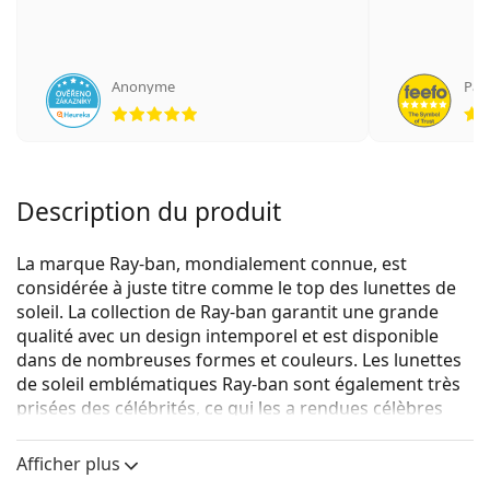
Anonyme
Рад
évaluation 5 sur 5
Description du produit
La marque Ray-ban, mondialement connue, est
considérée à juste titre comme le top des lunettes de
soleil. La collection de Ray-ban garantit une grande
qualité avec un design intemporel et est disponible
dans de nombreuses formes et couleurs. Les lunettes
de soleil emblématiques Ray-ban sont également très
prisées des célébrités, ce qui les a rendues célèbres
dans le monde entier.
Afficher plus
{nom du produit}
sont des lunettes de soleil pour