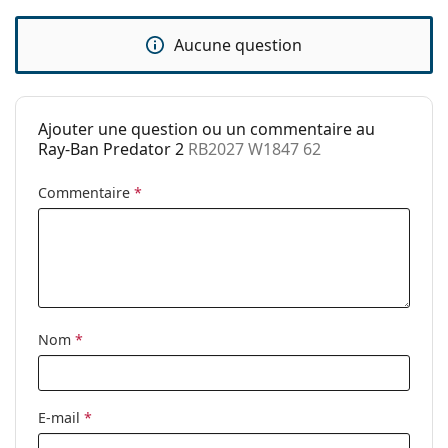
Sexe:
Pour hommes
Catégorie:
Lunettes de soleil
Aucune question
Marque:
Ray-Ban
Utilisation:
Mode
Ajouter une question ou un commentaire au
Code:
RB2027 W1847 62
Ray-Ban Predator 2
RB2027 W1847 62
Disponible avec
Non
Commentaire
*
correction:
Nom
*
E-mail
*