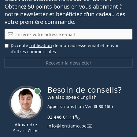
Obtenez 50 points bonus en vous abonnant à
notre newsletter et bénéficiez d'un cadeau dès
votre première commande.
E-mail
J’accepte
l’utilisation
de mon adresse email et l’envoi
d’offres commerciales
Recevoir la newsletter
Besoin de conseils?
hors ligne
We also speak English
Appelez-nous (Lun-Ven 8h30-16h)
02 446 01 11
Alexandre
info@lentiamo.be
Service Client