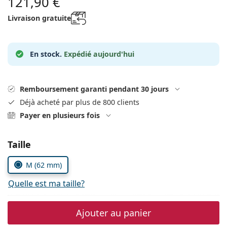
121,90 €
Solutions salines
02 446 01 11
Marc Jacobs
Livraison gratuite
Gucci
Toutes les solutions
hors ligne
Toutes les marques
Persol
En stock.
Expédié aujourd'hui
Prada
Toutes les marques
Remboursement garanti pendant 30 jours
Déjà acheté par plus de 800 clients
Payer en plusieurs fois
Choisissez les paramètres
Taille
M (62 mm)
Quelle est ma taille?
Ajouter au panier