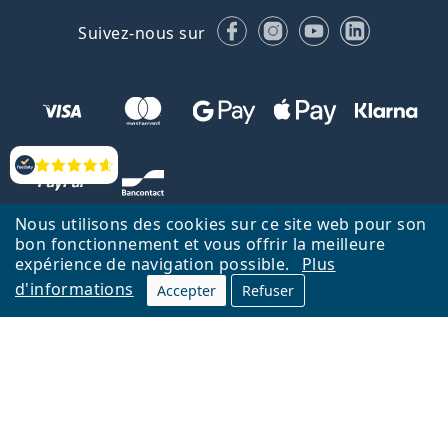
Facebook
Instagram
YouTube
LinkedIn
Suivez-nous sur
Évaluation
Nous utilisons des cookies sur ce site web pour son
bon fonctionnement et vous offrir la meilleure
expérience de navigation possible.
Plus
d'informations
Accepter
Refuser
Retour à la page d'accueil
Haut
Nederlands
Lentiamo.be est géré et exploité par Lentiamo s.r.o., République
tchèque
Un service en ligne pour vous depuis 18 ans.