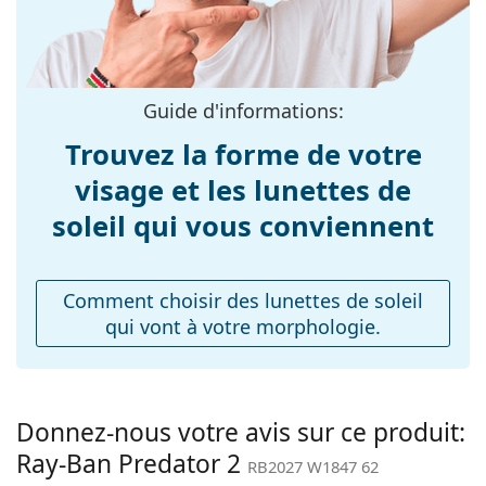
Matériau cadre:
Plastique
chiffon.
Taille:
M
Explorez la gamme complète de
lunettes de soleil
pour
découvrir d'autres modèles de marques populaires.
Largeur des
136 mm
verres:
Guide d'informations:
Longueur des
130 mm
Trouvez la forme de votre
branches:
visage et les lunettes de
Largeur du pont:
19 mm
soleil qui vous conviennent
Poids:
140 g
Plaquettes de nez
Non
ajustables:
Comment choisir des lunettes de soleil
qui vont à votre morphologie.
Accessoires
Étui:
Oui
Tissu de
Oui
nettoyage:
Donnez-nous votre avis sur ce produit:
Ray-Ban Predator 2
Autres
RB2027 W1847 62