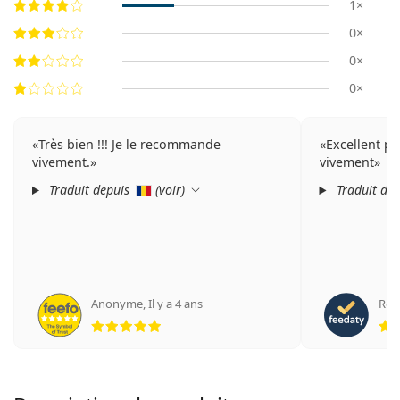
1×
0×
0×
0×
Très bien !!! Je le recommande
Excellent p
vivement.
vivement
Traduit depuis
(
voir
)
Traduit de
Anonyme
,
Il y a 4 ans
Rosa
évaluation 5 sur 5