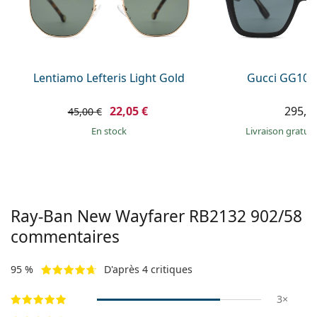
Lentiamo Lefteris Light Gold
Gucci GG108
22,05 €
295,9
45,00 €
en stock
Livraison gratui
Ray-Ban New Wayfarer RB2132 902/58
commentaires
95 %
D'après 4 critiques
3×