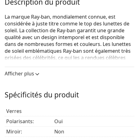
Description du produit
La marque Ray-ban, mondialement connue, est
considérée à juste titre comme le top des lunettes de
soleil. La collection de Ray-ban garantit une grande
qualité avec un design intemporel et est disponible
dans de nombreuses formes et couleurs. Les lunettes
de soleil emblématiques Ray-ban sont également très
prisées des célébrités, ce qui les a rendues célèbres
dans le monde entier.
Afficher plus
Ray-Ban New Wayfarer RB2132 902/58
sont des
lunettes de soleil unisexes.
Voyez à quoi vous ressemblez avec ces lunettes de
Spécificités du produit
soleil grâce à la fonction d'essayage virtuel de
Lentiamo.
Verres
Monture de lunettes de soleil
Polarisants:
Oui
La couleur brune de la monture s'accorde
Miroir:
Non
parfaitement avec tous les types de teint et des