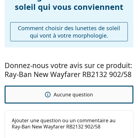
correction:
varier.
soleil qui vous conviennent
Le chiffon fourni est idéal pour le nettoyage et
l'entretien des lunettes de soleil. Certains modèles
peuvent être livrés avec un sac en tissu au lieu d'un
Comment choisir des lunettes de soleil
chiffon.
qui vont à votre morphologie.
Explorez la gamme complète de
lunettes de soleil
pour
découvrir d'autres modèles de marques populaires.
Donnez-nous votre avis sur ce produit:
Ray-Ban New Wayfarer RB2132 902/58
Aucune question
Ajouter une question ou un commentaire au
Ray-Ban New Wayfarer RB2132 902/58