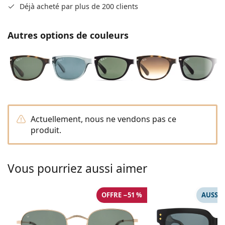
Solutions salines
Déjà acheté par plus de 200 clients
02 446 01 11
Marc Jacobs
Gucci
Toutes les solutions
hors ligne
Toutes les marques
Autres options de couleurs
Persol
Prada
Toutes les marques
Actuellement, nous ne vendons pas ce
produit.
Vous pourriez aussi aimer
OFFRE −51 %
AUSSI 