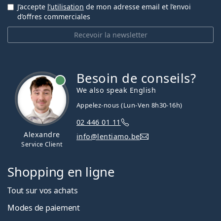
J’accepte
l’utilisation
de mon adresse email et l’envoi
d’offres commerciales
Recevoir la newsletter
Besoin de conseils?
hors ligne
We also speak English
Appelez-nous (Lun-Ven 8h30-16h)
02 446 01 11
Alexandre
info@lentiamo.be
Service Client
Shopping en ligne
Tout sur vos achats
Modes de paiement