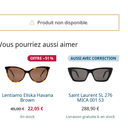
Produit non disponible.
Vous pourriez aussi aimer
OFFRE −51 %
AUSSI AVEC CORRECTION
Lentiamo Eliska Havana
Saint Laurent SL 276
Brown
MICA 001 53
22,05 €
288,90 €
45,00 €
en stock
Livraison gratuite
&
en stock