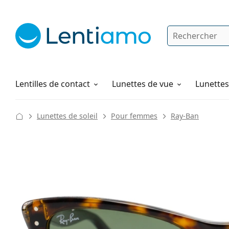
Rechercher
Je suis déjà client chez Lentiamo
Navigation sur le site
Solutions
Comment commander
Lentilles de contact
Lunettes de vue
Lunettes 
Lunettes de soleil
Pour femmes
Ray-Ban