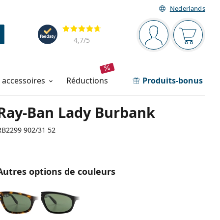
Nederlands
Barre de navigation
Évaluation
Vous êtes connec
Votre pa
4,7
/5
t accessoires
réductions
Produits-bonus
Ray-Ban Lady Burbank
RB2299 902/31 52
Autres options de couleurs