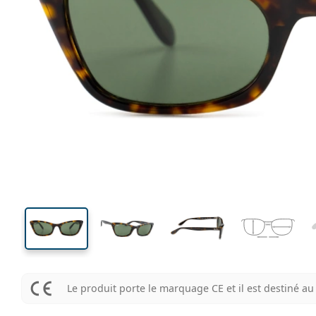
131 mm
Largeur des verres
Largeu
des verr
34 mm
52 mm
Largeur des verres
Largeur des verres
Le produit porte le marquage CE et il est destiné 