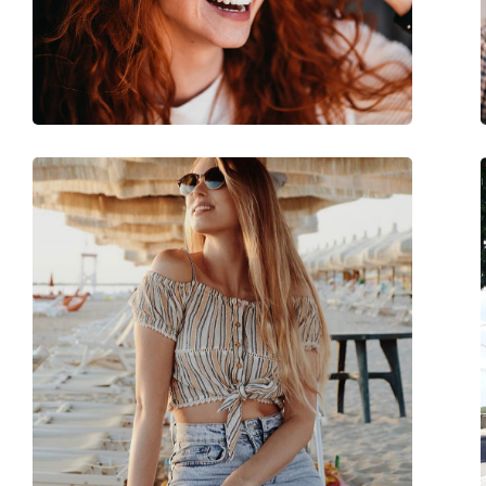
Poids:
120 g
Plaquettes de nez ajustables:
Non
Charnière à ressort:
Non
Accessoires
Étui:
Oui
Tissu de nettoyage:
Oui
Autres
Sexe:
Pour femmes
Catégorie:
Lunettes de soleil
Marque:
Ray-Ban
Utilisation:
Mode
Code:
RB2299 902/31 52
Disponible avec correction:
Non