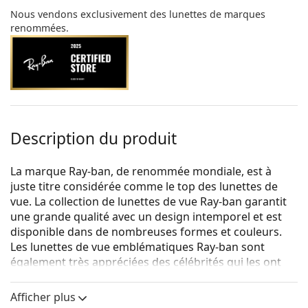
Nous vendons exclusivement des lunettes de marques
renommées.
Description du produit
La marque Ray-ban, de renommée mondiale, est à
juste titre considérée comme le top des lunettes de
vue. La collection de lunettes de vue Ray-ban garantit
une grande qualité avec un design intemporel et est
disponible dans de nombreuses formes et couleurs.
Les lunettes de vue emblématiques Ray-ban sont
également très appréciées des célébrités qui les ont
rendues célèbres dans le monde entier.
Afficher plus
Ray-Ban Erika 0RX7046 8140 51
sont des lunettes pour