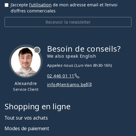
J’accepte
l’utilisation
de mon adresse email et l’envoi
d’offres commerciales
Recevoir la newsletter
Besoin de conseils?
hors ligne
We also speak English
Appelez-nous (Lun-Ven 8h30-16h)
02 446 01 11
Alexandre
info@lentiamo.be
Service Client
Shopping en ligne
Tout sur vos achats
Modes de paiement