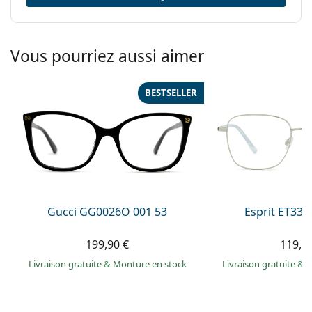
Vous pourriez aussi aimer
BESTSELLER
Gucci GG0026O 001 53
Esprit ET335
199,90 €
119,9
Livraison gratuite
&
Monture en stock
Livraison gratuite
&
M