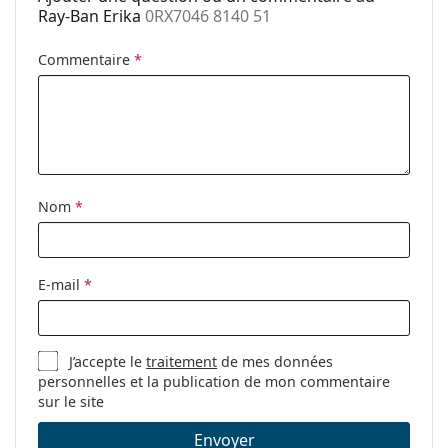
Plaquettes de
Non
Ray-Ban Erika
0RX7046 8140 51
nez ajustables:
Charnière à
Non
Commentaire
*
ressort:
Accessoires
Étui:
Oui
Tissu de
Oui
nettoyage:
Nom
*
Autres
Sexe:
Pour femmes
E-mail
*
Catégorie:
Lunettes de vue
Marque:
Ray-Ban
J’accepte le
traitement
de mes données
Code:
0RX7046 8140 51
personnelles et la publication de mon commentaire
sur le site
Envoyer