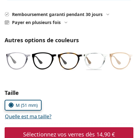
hors ligne
Toutes les marques
Persol
Remboursement garanti pendant 30 jours
Payer en plusieurs fois
Prada
Toutes les marques
Autres options de couleurs
Choisissez les paramètres
Taille
M (51 mm)
Quelle est ma taille?
Sélectionnez vos verres dès
14,90 €