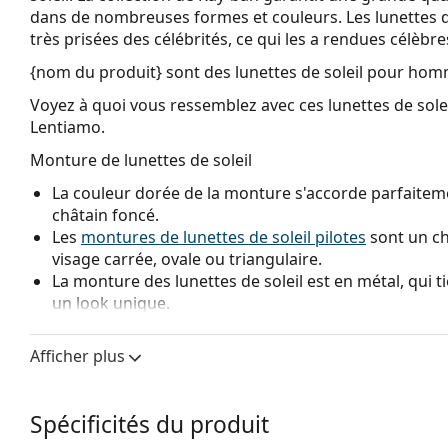
dans de nombreuses formes et couleurs. Les lunettes 
très prisées des célébrités, ce qui les a rendues célèbr
{nom du produit}
sont des lunettes de soleil pour hom
Voyez à quoi vous ressemblez avec ces lunettes de solei
Lentiamo.
Monture de lunettes de soleil
La couleur dorée de la monture s'accorde parfaiteme
châtain foncé.
Les
montures de lunettes de soleil pilotes
sont un ch
visage carrée, ovale ou triangulaire.
La monture des lunettes de soleil est en métal, qui t
un look unique.
Les plaquettes de nez réglables permettent de modif
lunettes de soleil. Les plaquettes de nez s'adaptent à
Afficher plus
confort de port. L'ajustement des plaquettes de nez 
expérimenté afin d'éviter tout dommage ou cassure 
Spécificités du produit
Verre de lunettes de soleil