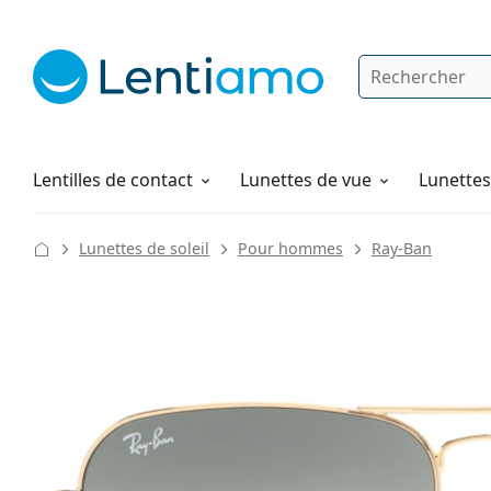
Rechercher
Je suis déjà client chez Lentiamo
Navigation sur le site
Solutions
Comment commander
Lentilles de contact
Lunettes de vue
Lunettes 
Lunettes de soleil
Pour hommes
Ray-Ban