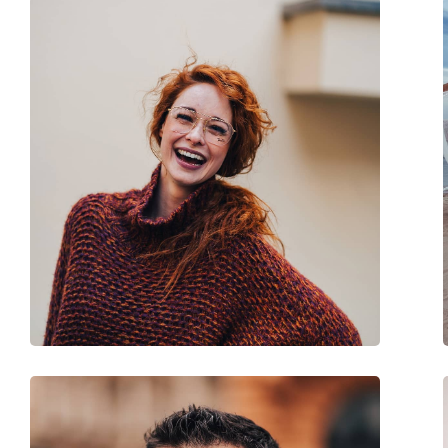
Tissu de nettoyage:
Oui
Autres
Sexe:
Pour hommes
Catégorie:
Lunettes de soleil
Marque:
Ray-Ban
Utilisation:
Mode
Code:
RB3136 181/71 58
Disponible avec correction:
Non