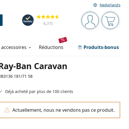
Nederlands
Barre de navigation
Évaluation
Vous êtes connec
Votre pa
4,7
/5
t accessoires
réductions
Produits-bonus
Ray-Ban Caravan
RB3136 181/71 58
Déjà acheté par plus de 100 clients
Actuellement, nous ne vendons pas ce produit.