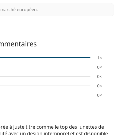
au marché européen.
mmentaires
1×
0×
0×
0×
0×
e à juste titre comme le top des lunettes de
lité avec un design intemporel et est disponible