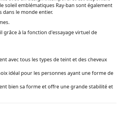
de soleil emblématiques Ray-ban sont également
es dans le monde entier.
mes.
l grâce à la fonction d'essayage virtuel de
nt avec tous les types de teint et des cheveux
oix idéal pour les personnes ayant une forme de
ient bien sa forme et offre une grande stabilité et
ier en douceur la position et l'ajustement de vos
 la forme du nez et offrent ainsi un meilleur
doit toujours être effectué par un opticien
causés par un traitement non professionnel.