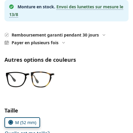
hors ligne
Toutes les marques
Monture en stock.
Envoi des lunettes sur mesure le
Persol
13/8
Prada
Toutes les marques
Remboursement garanti pendant 30 jours
Payer en plusieurs fois
Autres options de couleurs
Choisissez les paramètres
Taille
M (52 mm)