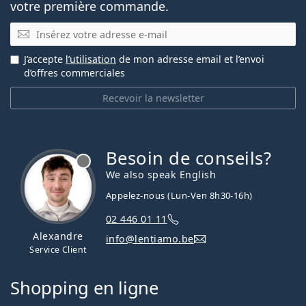
votre première commande.
E-mail
J’accepte
l’utilisation
de mon adresse email et l’envoi
d’offres commerciales
Recevoir la newsletter
Besoin de conseils?
hors ligne
We also speak English
Appelez-nous (Lun-Ven 8h30-16h)
02 446 01 11
Alexandre
info@lentiamo.be
Service Client
Shopping en ligne