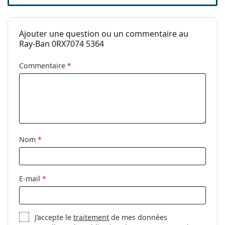
pont:
Poids:
160 g
Ajouter une question ou un commentaire au
Plaquettes de
Non
Ray-Ban 0RX7074 5364
nez ajustables:
Accessoires
Commentaire
*
Étui:
Oui
Tissu de
Oui
nettoyage:
Autres
Nom
*
Sexe:
Unisex
Catégorie:
Lunettes de vue
Marque:
Ray-Ban
E-mail
*
Code:
0RX7074 5364 52
J’accepte le
traitement
de mes données