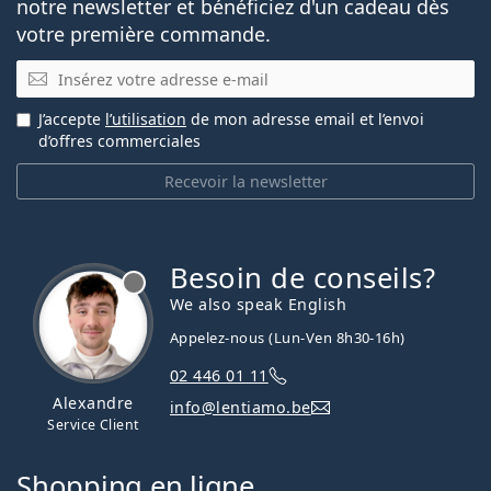
notre newsletter et bénéficiez d'un cadeau dès
votre première commande.
E-mail
J’accepte
l’utilisation
de mon adresse email et l’envoi
d’offres commerciales
Recevoir la newsletter
Besoin de conseils?
hors ligne
We also speak English
Appelez-nous (Lun-Ven 8h30-16h)
02 446 01 11
Alexandre
info@lentiamo.be
Service Client
Shopping en ligne