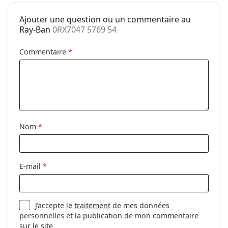
Poids:
160 g
Ajouter une question ou un commentaire au
Plaquettes de
Non
Ray-Ban
0RX7047 5769 54
nez ajustables:
Charnière à
Non
Commentaire
*
ressort:
Accessoires
Étui:
Oui
Tissu de
Oui
nettoyage:
Nom
*
Autres
Sexe:
Unisex
E-mail
*
Catégorie:
Lunettes de vue
Marque:
Ray-Ban
J’accepte le
traitement
de mes données
Code:
0RX7047 5769 54
personnelles et la publication de mon commentaire
sur le site