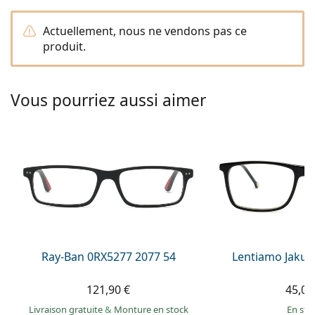
hors ligne
Toutes les marques
Persol
Actuellement, nous ne vendons pas ce
produit.
Prada
Toutes les marques
Vous pourriez aussi aimer
Ray-Ban 0RX5277 2077 54
Lentiamo Jakub
121,90 €
45,00
Livraison gratuite
&
Monture en stock
en sto