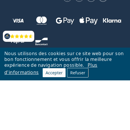
Évaluation
Nous utilisons des cookies sur ce site web pour son
bon fonctionnement et vous offrir la meilleure
expérience de navigation possible.
Plus
d'informations
Accepter
Refuser
Retour à la page d'accueil
Haut
Nederlands
Lentiamo.be est géré et exploité par Lentiamo s.r.o., République
tchèque
Un service en ligne pour vous depuis 18 ans.