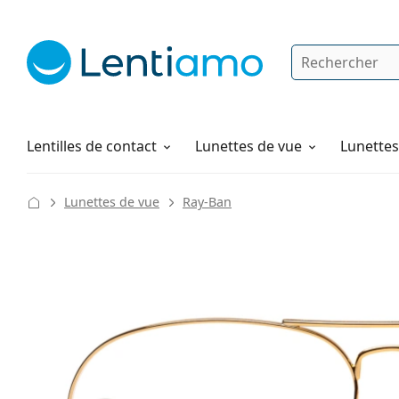
Rechercher
Je suis déjà client chez Lentiamo
Navigation sur le site
Solutions
Comment commander
Lentilles de contact
Lunettes de vue
Lunettes 
Lunettes de vue
Ray-Ban