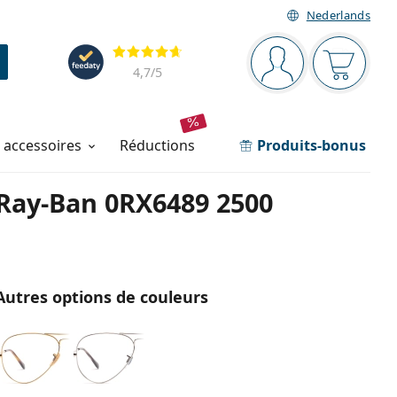
Nederlands
Barre de navigation
Évaluation
Vous êtes connec
Votre pa
4,7
/5
t accessoires
réductions
Produits-bonus
Ray-Ban 0RX6489 2500
Autres options de couleurs