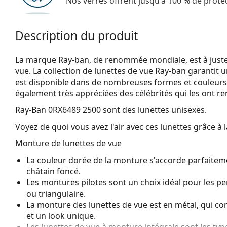
Nos verres offrent jusqu'à 100 % de protec
Description du produit
La marque Ray-ban, de renommée mondiale, est à juste
vue. La collection de lunettes de vue Ray-ban garantit 
est disponible dans de nombreuses formes et couleurs
également très appréciées des célébrités qui les ont r
Ray-Ban 0RX6489 2500
sont des lunettes unisexes.
Voyez de quoi vous avez l'air avec ces lunettes grâce à l
Monture de lunettes de vue
La couleur dorée de la monture s'accorde parfaiteme
châtain foncé.
Les montures pilotes sont un choix idéal pour les p
ou triangulaire.
La monture des lunettes de vue est en métal, qui con
et un look unique.
Les lunettes de vue à monture intégrale sont les typ