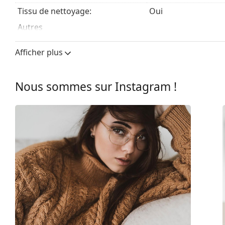
Tissu de nettoyage:
Oui
Autres
Sexe:
Unisex
Afficher plus
Catégorie:
Lunettes de vue
Marque:
Ray-Ban
Nous sommes sur Instagram !