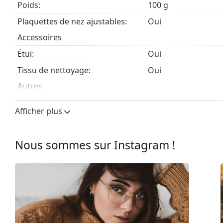
Poids:
100 g
des lunettes
si vous avez besoin d'aide pour choisir.
Plaquettes de nez ajustables:
Oui
Ceci est un dispositif médical. Lisez le mode d'emploi ava
Accessoires
Étui:
Oui
Tissu de nettoyage:
Oui
Autres
Sexe:
Unisex
Afficher plus
Catégorie:
Lunettes de vue
Marque:
Ray-Ban
Nous sommes sur Instagram !