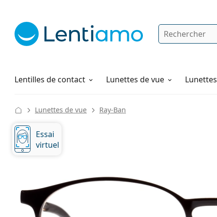
Rechercher
Je suis déjà client chez Lentiamo
Navigation sur le site
Solutions
Comment commander
Lentilles de contact
Lunettes de vue
Lunettes 
Lunettes de vue
Ray-Ban
Essai
virtuel