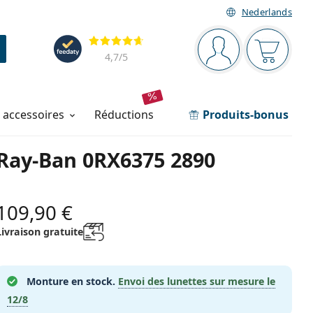
Nederlands
Barre de navigation
Évaluation
Vous êtes connec
Votre pa
4,7
/5
t accessoires
réductions
Produits-bonus
Ray-Ban 0RX6375 2890
109,90 €
Livraison gratuite
Monture en stock.
Envoi des lunettes sur mesure le
12/8