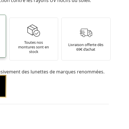
tion contre les rayons UV nocifs du soleil.
Toutes nos
Livraison offerte dès
montures sont en
69€ d’achat
stock
usivement des lunettes de marques renommées.