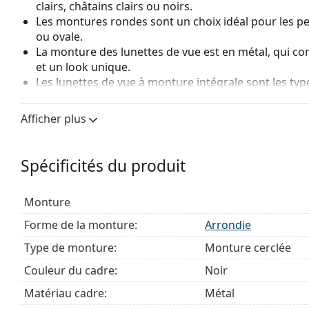
clairs, châtains clairs ou noirs.
Les montures rondes sont un choix idéal pour les p
ou ovale.
La monture des lunettes de vue est en métal, qui con
et un look unique.
Les lunettes de vue à monture intégrale sont les typ
composent d'une monture avant et d'une paire de b
votre style grâce à leur design remarquable. L'un de l
Afficher plus
fait qu'elles enferment entièrement le verre, et sur
de monture convient à tous les verres, y compris le
Les plaquettes de nez réglables permettent de modif
Spécificités du produit
lunettes. Les plaquettes de nez s'adaptent à la forme
port. L'ajustement des plaquettes de nez doit toujou
Monture
d'éviter tout dommage ou bris causé par un traitem
Forme de la monture:
Arrondie
Accessoires
Type de monture:
Monture cerclée
Nous livrons les lunettes dans leur étui d'origine. La
Le chiffon fourni est idéal pour le nettoyage et l'en
Couleur du cadre:
Noir
livrés avec un sac en tissu au lieu d'un chiffon.
Matériau cadre:
Métal
Explorez la gamme complète de
lunettes de vue
pour dé