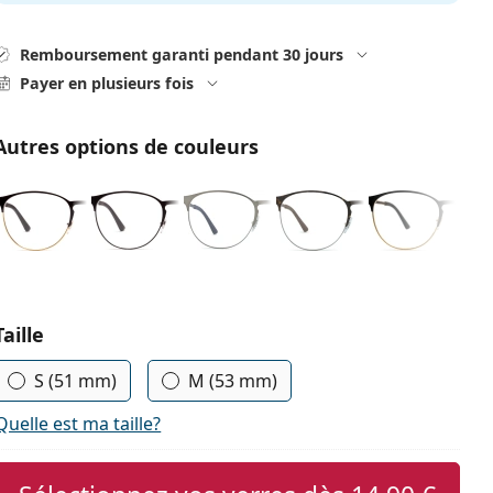
Remboursement garanti pendant 30 jours
Payer en plusieurs fois
Autres options de couleurs
Choisissez les paramètres
Taille
S (51 mm)
M (53 mm)
Quelle est ma taille?