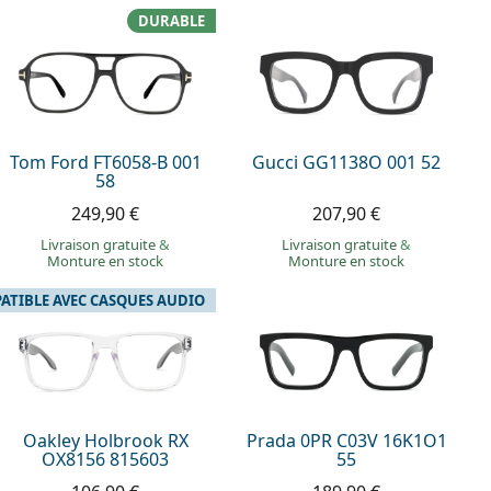
DURABLE
Tom Ford FT6058-B 001
Gucci GG1138O 001 52
58
249,90 €
207,90 €
Livraison gratuite
&
Livraison gratuite
&
Monture en stock
Monture en stock
ATIBLE AVEC CASQUES AUDIO
Oakley Holbrook RX
Prada 0PR C03V 16K1O1
OX8156 815603
55