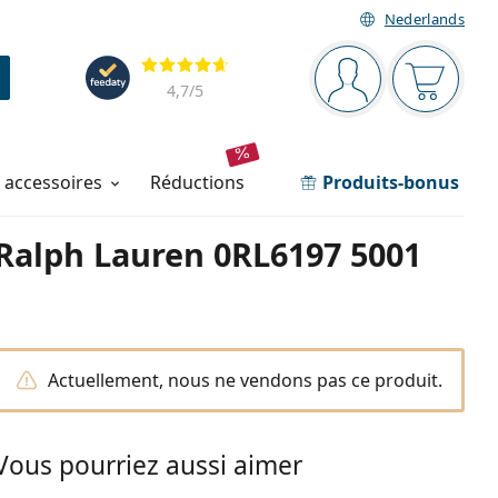
Nederlands
Barre de navigation
Évaluation
Vous êtes connec
Votre pa
4,7
/5
t accessoires
réductions
Produits-bonus
Ralph Lauren 0RL6197 5001
Actuellement, nous ne vendons pas ce produit.
Vous pourriez aussi aimer