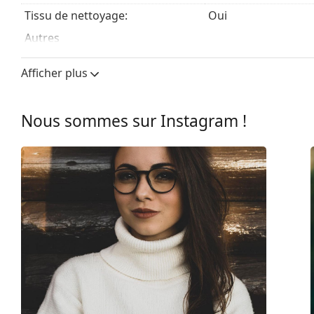
Tissu de nettoyage:
Oui
Autres
Sexe:
Pour hommes
Afficher plus
Catégorie:
Lunettes de vue
Marque:
Ralph Lauren
Nous sommes sur Instagram !