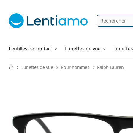
Rechercher
Je suis déjà client chez Lentiamo
Navigation sur le site
Solutions
Comment commander
Lentilles de contact
Lunettes de vue
Lunettes 
Lunettes de vue
Pour hommes
Ralph Lauren