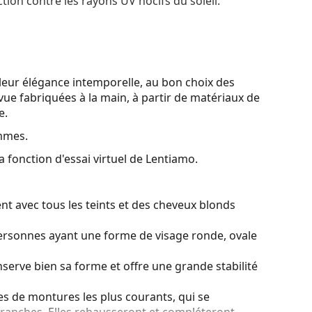
tion contre les rayons UV nocifs du soleil.
leur élégance intemporelle, au bon choix des
vue fabriquées à la main, à partir de matériaux de
e.
mmes.
a fonction d'essai virtuel de Lentiamo.
nt avec tous les teints et des cheveux blonds
personnes ayant une forme de visage ronde, ovale
serve bien sa forme et offre une grande stabilité
es de montures les plus courants, qui se
ranches. Elles rehausseront et compléteront