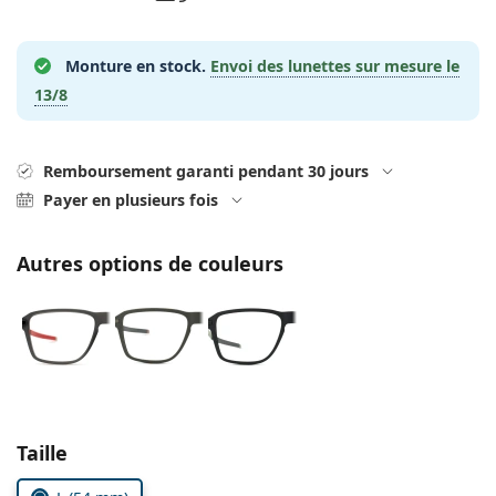
hors ligne
Toutes les marques
Persol
Monture en stock.
Envoi des lunettes sur mesure le
Prada
13/8
Toutes les marques
Remboursement garanti pendant 30 jours
Payer en plusieurs fois
Autres options de couleurs
Choisissez les paramètres
Taille