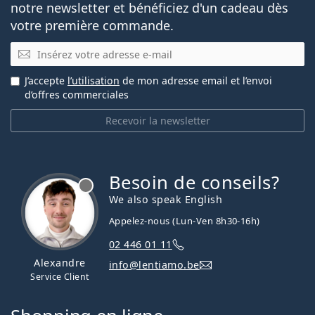
notre newsletter et bénéficiez d'un cadeau dès
votre première commande.
E-mail
J’accepte
l’utilisation
de mon adresse email et l’envoi
d’offres commerciales
Recevoir la newsletter
Besoin de conseils?
hors ligne
We also speak English
Appelez-nous (Lun-Ven 8h30-16h)
02 446 01 11
Alexandre
info@lentiamo.be
Service Client