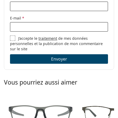
Autres
Sexe:
Pour hommes
E-mail
*
Catégorie:
Lunettes de vue
Marque:
Puma
J’accepte le
traitement
de mes données
Code:
PU0096O 006 56
personnelles et la publication de mon commentaire
sur le site
Envoyer
Vous pourriez aussi aimer