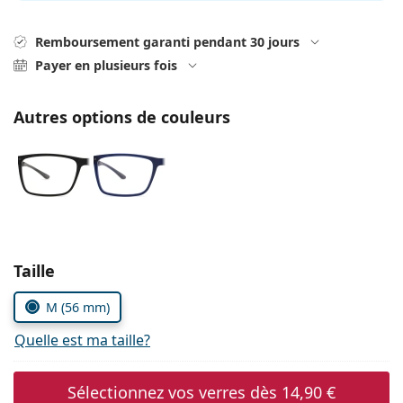
hors ligne
Toutes les marques
Persol
Remboursement garanti pendant 30 jours
Payer en plusieurs fois
Prada
Toutes les marques
Autres options de couleurs
Choisissez les paramètres
Taille
M (56 mm)
Quelle est ma taille?
Sélectionnez vos verres dès
14,90 €