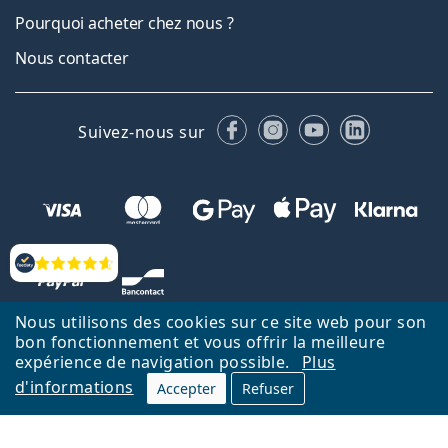
Pourquoi acheter chez nous ?
Nous contacter
Facebook
Instagram
YouTube
LinkedIn
Suivez-nous sur
Évaluation
Nous utilisons des cookies sur ce site web pour son
bon fonctionnement et vous offrir la meilleure
expérience de navigation possible.
Plus
d'informations
Accepter
Refuser
Retour à la page d'accueil
Haut
Nederlands
Lentiamo.be est géré et exploité par Lentiamo s.r.o., République