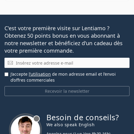
C'est votre première visite sur Lentiamo ?
Obtenez 50 points bonus en vous abonnant à
notre newsletter et bénéficiez d'un cadeau dès
votre première commande.
E-mail
J’accepte
l’utilisation
de mon adresse email et l’envoi
d’offres commerciales
Recevoir la newsletter
Besoin de conseils?
hors ligne
We also speak English
Appelez-nous (Lun-Ven 8h30-16h)