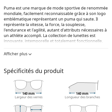
Puma est une marque de mode sportive de renommée
mondiale, facilement reconnaissable grâce à son logo
emblématique représentant un puma qui saute. Il
représente la vitesse, la force, la souplesse,
l'endurance et l'agilité, autant d'attributs nécessaires à
un athlète accompli. La collection de lunettes est
innovante, intemporelle et totalement fonctionnelle.
Puma PU0096O 006 56
sont des lunettes pour
Afficher plus
hommes.
Voyez de quoi vous avez l'air avec ces lunettes grâce à
la fonction d'essai virtuel de Lentiamo.
Spécificités du produit
Monture de lunettes de vue
La couleur noire de la monture s'accorde
parfaitement avec tous les teints et des cheveux
140 mm
140 mm
blonds clairs, châtains clairs ou noirs.
Largeur des verres
Longueur des branches
Les montures rectangulaires sont un choix idéal
pour les personnes ayant une forme de visage ovale