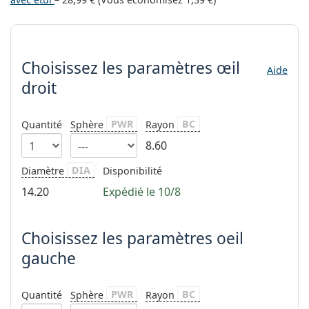
hors ligne
Toutes les marques
Persol
Choisissez les paramètres
Prada
Choisissez les paramètres
œil
Aide
Toutes les marques
droit
PWR
BC
Quantité
Sphère
Rayon
8.60
DIA
Diamètre
Disponibilité
14.20
Expédié le 10/8
Choisissez les paramètres oeil
gauche
PWR
BC
Quantité
Sphère
Rayon