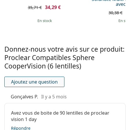
Teinte de
Oui
avec é
manipulation:
34,29 €
35,71 €
2
30,38 €
Peut-on dormir avec des lentilles Proclear
Vous pouvez
Non
en stock
en sto
Sphere?
dormir avec ces
lentilles:
Indicateur
Non
Quelle est la différence entre les lentilles
endroit/envers:
Proclear Compatibles, Proclear Sphere, et
Donnez-nous votre avis sur ce produit:
Proclear Compatibles Sphere?
Paquet
Proclear Compatibles Sphere
Fabriquant:
CooperVision
CooperVision (6 lentilles)
Autres lentilles de contact
Nombre de
6
lentilles:
Ajoutez une question
mensuelles
Poids:
32 g
Gonçalves P.
Il y a 5 mois
Autres
Air Optix Aqua
Biofinity
Catégorie:
Lentilles mensuelles
Lenjoy Monthly Comfort
Avez vous de boite de 90 lentilles de proclear
Lentilles de contact
PureVision 2
vision 1 day
Lentilles sphériques et asphériques
Répondre