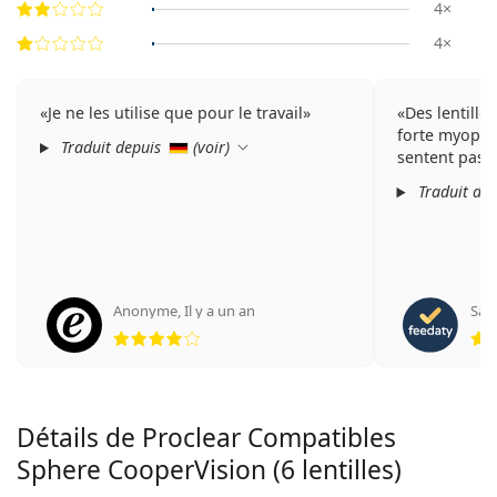
4×
4×
Je ne les utilise que pour le travail
Des lentille
forte myopie.
Traduit depuis
(
voir
)
sentent pas.
Traduit de
Anonyme
,
Il y a un an
Sabr
évaluation 4 sur 5
Détails de Proclear Compatibles
Sphere CooperVision (6 lentilles)