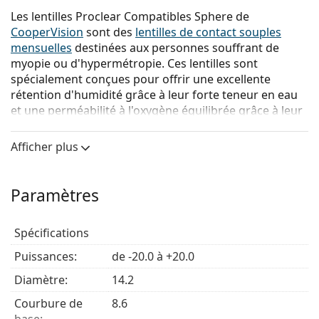
Les lentilles Proclear Compatibles Sphere de
CooperVision
sont des
lentilles de contact souples
mensuelles
destinées aux personnes souffrant de
myopie ou d'hypermétropie. Ces lentilles sont
spécialement conçues pour offrir une excellente
rétention d'humidité grâce à leur forte teneur en eau
et une perméabilité à l'oxygène équilibrée grâce à leur
matériau Omafilcon. Elles conviennent donc
particulièrement aux utilisateurs souffrant du
Afficher plus
syndrome de l'œil sec.
Le fabricant a temporairement réduit la production
Paramètres
des lentilles de contact Proclear Sphere et ne peut
actuellement garantir la livraison des produits en
rupture de stock. Les modèles actuellement en rupture
Spécifications
de stock ne peuvent pas être commandés.
Puissances:
de -20.0 à +20.0
Diamètre:
14.2
Principaux avantages
Courbure de
8.6