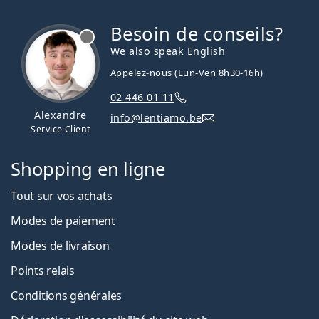
Besoin de conseils?
hors ligne
We also speak English
Appelez-nous (Lun-Ven 8h30-16h)
02 446 01 11
Alexandre
info@lentiamo.be
Service Client
Shopping en ligne
Tout sur vos achats
Modes de paiement
Modes de livraison
Points relais
Conditions générales