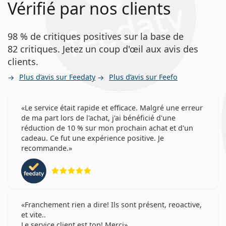
Vérifié par nos clients
Aux personnes qui portent régulièrement des
lentilles de contact.
Aux personnes qui préfèrent les lentilles pouvant
98 % de critiques positives sur la base de
être portées pendant une période prolongée.
82 critiques. Jetez un coup d'œil aux avis des
clients.
Questions fréquentes
Plus d’avis sur Feedaty
Plus d’avis sur Feefo
Combien de temps peut-on porter les Precision7
Le service était rapide et efficace. Malgré une erreur
for Astigmatism?
de ma part lors de l'achat, j'ai bénéficié d'une
réduction de 10 % sur mon prochain achat et d'un
cadeau. Ce fut une expérience positive. Je
Peut-on dormir avec les Precision7 for
recommande.
Astigmatism?
évaluation 5 sur 5
Ceci est un dispositif médical. Lisez le mode d'emploi
avant l'utilisation.
Franchement rien a dire! Ils sont présent, reoactive,
et vite..
Le service client est top! Merci