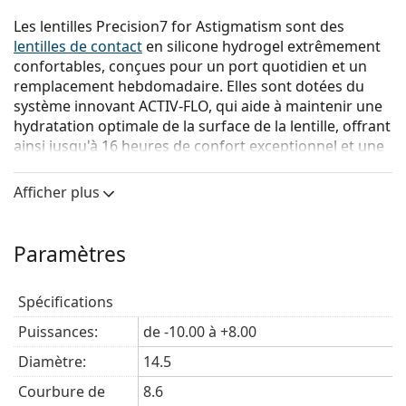
Les lentilles Precision7 for Astigmatism sont des
lentilles de contact
en silicone hydrogel extrêmement
confortables, conçues pour un port quotidien et un
remplacement hebdomadaire. Elles sont dotées du
système innovant ACTIV-FLO, qui aide à maintenir une
hydratation optimale de la surface de la lentille, offrant
ainsi jusqu'à 16 heures de confort exceptionnel et une
vision nette, même au septième jour de port.
Afficher plus
Le système ACTIV-FLO associe des agents hydratants
hydrophiles à une technologie à libération prolongée
afin d'hydrater activement la lentille, de son centre
Paramètres
jusqu'à sa surface. La combinaison unique de ces deux
composants et leur interaction avec le matériau en
silicone hydrogel garantissent une hydratation
Spécifications
continue de la surface de la lentille tout au long de la
Puissances:
de -10.00 à +8.00
période de port.
Diamètre:
14.5
La conception Precision Balance
8|4
offre une
excellente stabilité, permettant à la lentille de rester
Courbure de
8.6
bien en place tout au long de la journée.
Les