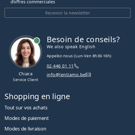
d’offres commerciales
Recevoir la newsletter
Besoin de conseils?
hors ligne
We also speak English
Appelez-nous (Lun-Ven 8h30-16h)
02 446 01 11
Chiara
info@lentiamo.be
Service Client
Shopping en ligne
Tout sur vos achats
Modes de paiement
Modes de livraison