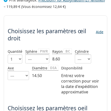
Prix avantageux:
Precision7 for Astigmatism (27 lentilles)
Solutions salines
02 446 01 11
Marc Jacobs
–
119,89 €
(Vous économisez
12,64 €
)
Gucci
Toutes les solutions
hors ligne
Toutes les marques
Choisissez les paramètres
Persol
Choisissez les paramètres
œil
Prada
Aide
droit
Toutes les marques
PWR
BC
Quantité
Sphère
Rayon
Cylindre
8.60
DIA
Axe
Diamètre
Disponibilité
14.50
Entrez votre
correction pour voir
la date d'expédition
approximative
Choisissez les paramètres oeil