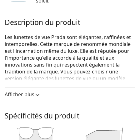
soleil.
Description du produit
Les lunettes de vue Prada sont élégantes, raffinées et
intemporelles. Cette marque de renommée mondiale
est l'incarnation même du luxe. Elle est réputée pour
l'importance qu'elle accorde à la qualité et aux
innovations sans fin qui respectent également la
tradition de la marque. Vous pouvez choisir une
version élégante des lunettes de vue ou un modèle
plus sportif de la collection Linea Rossa, avec la bande
rouge distinctive. Quel que soit le style que vous
Afficher plus
choisissez, avec les lunettes de vue Prada, vous serez
toujours unique et exceptionnel.
Spécificités du produit
Prada Catwalk 0PR 53UV 1AB1O1 52
sont des lunettes
pour femmes.
Voyez de quoi vous avez l'air avec ces lunettes grâce à