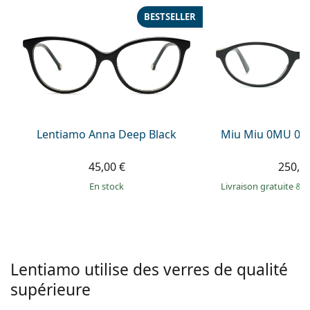
hors ligne
Toutes les marques
BESTSELLER
Persol
Prada
Toutes les marques
Lentiamo Anna Deep Black
Miu Miu 0MU 09
45,00 €
250,9
en stock
Livraison gratuite
&
M
Lentiamo utilise des verres de qualité
supérieure