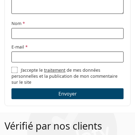
Accessoires
Étui:
Oui
Nom
*
Tissu de
Oui
nettoyage:
Autres
E-mail
*
Sexe:
Pour femmes
Catégorie:
Lunettes de vue
J’accepte le
traitement
de mes données
Marque:
Prada
personnelles et la publication de mon commentaire
Code:
0PR 53UV 1AB1O1 52
sur le site
Envoyer
Vérifié par nos clients