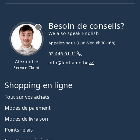
Besoin de conseils?
hors ligne
We also speak English
Appelez-nous (Lun-Ven 8h30-16h)
02 446 01 11
Alexandre
info@lentiamo.be
Service Client
Shopping en ligne
Tout sur vos achats
Modes de paiement
Modes de livraison
Points relais