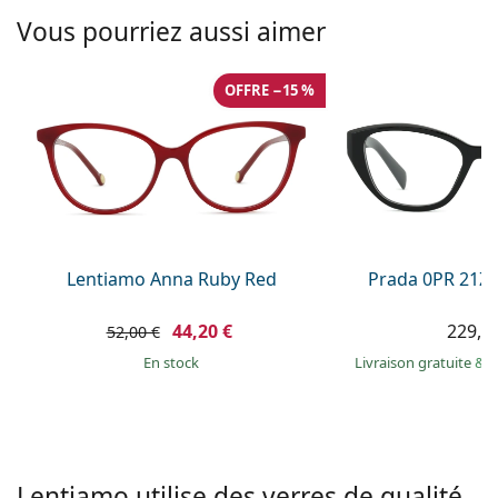
hors ligne
Toutes les marques
Vous pourriez aussi aimer
Persol
Prada
OFFRE −15 %
Toutes les marques
Lentiamo Anna Ruby Red
Prada 0PR 21Z
44,20 €
229,9
52,00 €
en stock
Livraison gratuite
&
M
Lentiamo utilise des verres de qualité