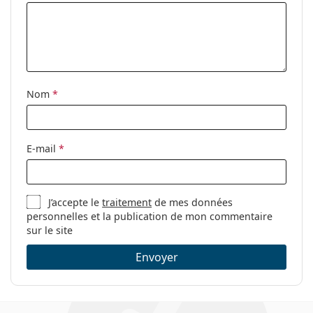
découvrir d'autres styles ou consultez notre
guide des
lunettes
si vous avez besoin d'aide pour choisir.
Ceci est un dispositif médical. Lisez le mode d'emploi
avant l'utilisation.
Nom
*
E-mail
*
J’accepte le
traitement
de mes données
personnelles et la publication de mon commentaire
sur le site
Envoyer