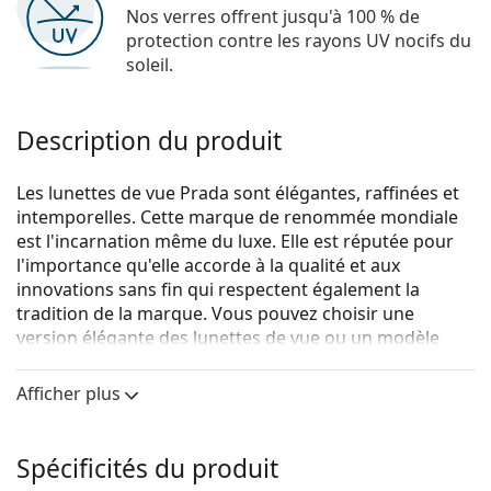
Nos verres offrent jusqu'à 100 % de
protection contre les rayons UV nocifs du
soleil.
Description du produit
Les lunettes de vue Prada sont élégantes, raffinées et
intemporelles. Cette marque de renommée mondiale
est l'incarnation même du luxe. Elle est réputée pour
l'importance qu'elle accorde à la qualité et aux
innovations sans fin qui respectent également la
tradition de la marque. Vous pouvez choisir une
version élégante des lunettes de vue ou un modèle
plus sportif de la collection Linea Rossa, avec la bande
rouge distinctive. Quel que soit le style que vous
Afficher plus
choisissez, avec les lunettes de vue Prada, vous serez
toujours unique et exceptionnel.
Spécificités du produit
Prada 0PR 62XV 04E1O1
sont des lunettes pour