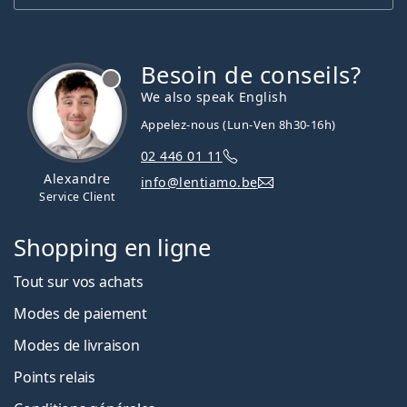
Besoin de conseils?
hors ligne
We also speak English
Appelez-nous (Lun-Ven 8h30-16h)
02 446 01 11
Alexandre
info@lentiamo.be
Service Client
Shopping en ligne
Tout sur vos achats
Modes de paiement
Modes de livraison
Points relais