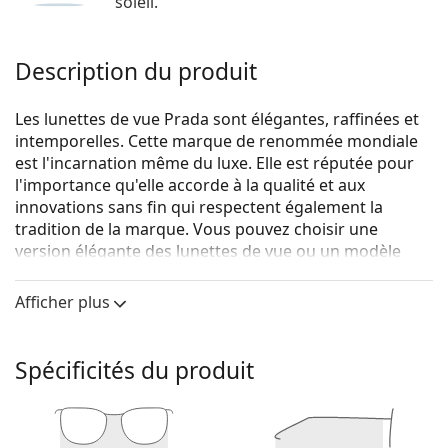
soleil.
Description du produit
Les lunettes de vue Prada sont élégantes, raffinées et
intemporelles. Cette marque de renommée mondiale
est l'incarnation même du luxe. Elle est réputée pour
l'importance qu'elle accorde à la qualité et aux
innovations sans fin qui respectent également la
tradition de la marque. Vous pouvez choisir une
version élégante des lunettes de vue ou un modèle
plus sportif de la collection Linea Rossa, avec la bande
rouge distinctive. Quel que soit le style que vous
Afficher plus
choisissez, avec les lunettes de vue Prada, vous serez
toujours unique et exceptionnel.
Spécificités du produit
Prada 0PR 01WV 01A1O1 54
sont des lunettes pour
hommes.
Voyez de quoi vous avez l'air avec ces lunettes grâce à