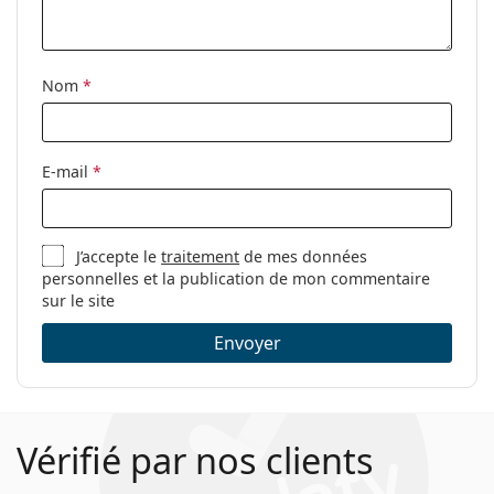
Accessoires
Étui:
Oui
Nom
*
Tissu de
Oui
nettoyage:
Autres
E-mail
*
Sexe:
Pour hommes
Catégorie:
Lunettes de vue
J’accepte le
traitement
de mes données
Marque:
Prada
personnelles et la publication de mon commentaire
Code:
0PR 01WV 01A1O1 54
sur le site
Envoyer
Vérifié par nos clients