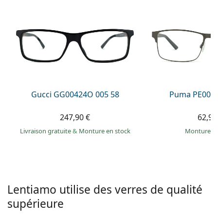
hors ligne
Toutes les marques
Persol
Prada
Toutes les marques
Gucci GG00424O 005 58
Puma PE0027
247,90 €
62,99
Livraison gratuite
&
Monture en stock
Monture e
Lentiamo utilise des verres de qualité
supérieure