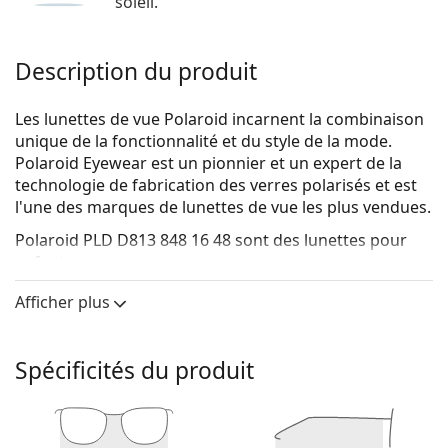
soleil.
Description du produit
Les lunettes de vue Polaroid incarnent la combinaison
unique de la fonctionnalité et du style de la mode.
Polaroid Eyewear est un pionnier et un expert de la
technologie de fabrication des verres polarisés et est
l'une des marques de lunettes de vue les plus vendues.
Polaroid PLD D813 848 16 48
sont des lunettes pour
enfants.
Voyez de quoi vous avez l'air avec ces lunettes grâce à
Afficher plus
la fonction d'essai virtuel de Lentiamo.
Monture de lunettes de vue
Spécificités du produit
La couleur violette de la monture s'accorde
parfaitement avec tous les teints et des cheveux
noirs, gris, blancs ou blonds clairs.