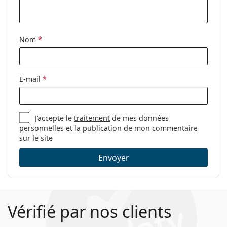
Tissu de
Oui
nettoyage:
Nom
*
Autres
Sexe:
Pour enfants
Catégorie:
Lunettes de vue
E-mail
*
Marque:
Polaroid
Code:
PLD D813 848 16 48
J’accepte le
traitement
de mes données
personnelles et la publication de mon commentaire
sur le site
Envoyer
Vérifié par nos clients