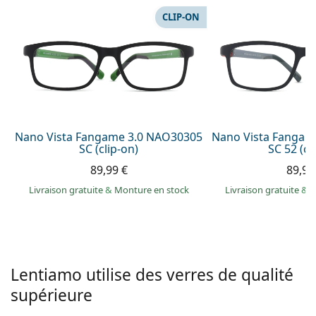
hors ligne
Toutes les marques
CLIP-ON
Persol
Prada
Toutes les marques
Nano Vista Fangame 3.0 NAO30305
Nano Vista Fangam
SC (clip-on)
SC 52 (cl
89,99 €
89,99
Livraison gratuite
&
Monture en stock
Livraison gratuite
&
M
Lentiamo utilise des verres de qualité
supérieure