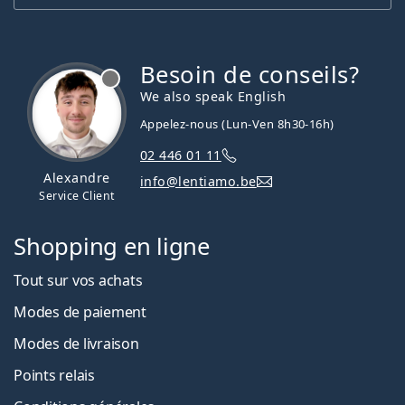
Besoin de conseils?
hors ligne
We also speak English
Appelez-nous (Lun-Ven 8h30-16h)
02 446 01 11
Alexandre
info@lentiamo.be
Service Client
Shopping en ligne
Tout sur vos achats
Modes de paiement
Modes de livraison
Points relais