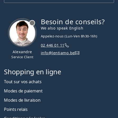
Besoin de conseils?
hors ligne
We also speak English
Appelez-nous (Lun-Ven 8h30-16h)
02 446 01 11
Alexandre
info@lentiamo.be
Service Client
Shopping en ligne
Tout sur vos achats
Modes de paiement
Modes de livraison
Points relais