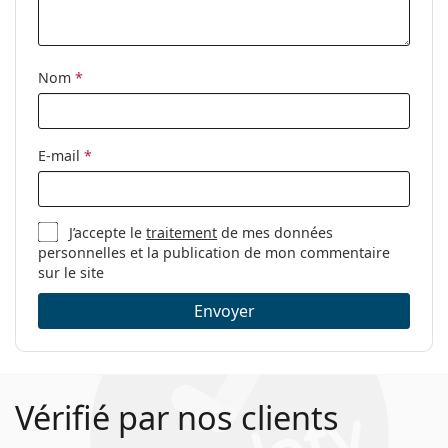
Tissu de
Oui
nettoyage:
Nom
*
Autres
Sexe:
Pour hommes
Catégorie:
Lunettes de vue
E-mail
*
Marque:
Polaroid
Code:
PLD D355 003 17 55
J’accepte le
traitement
de mes données
personnelles et la publication de mon commentaire
sur le site
Envoyer
Vérifié par nos clients