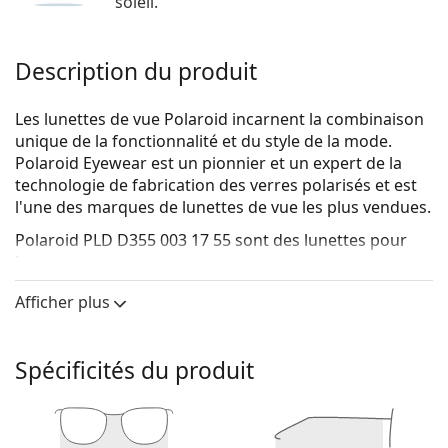
soleil.
Description du produit
Les lunettes de vue Polaroid incarnent la combinaison
unique de la fonctionnalité et du style de la mode.
Polaroid Eyewear est un pionnier et un expert de la
technologie de fabrication des verres polarisés et est
l'une des marques de lunettes de vue les plus vendues.
Polaroid PLD D355 003 17 55
sont des lunettes pour
hommes.
Voyez de quoi vous avez l'air avec ces lunettes grâce à
Afficher plus
la fonction d'essai virtuel de Lentiamo.
Monture de lunettes de vue
Spécificités du produit
La couleur noire de la monture s'accorde
parfaitement avec tous les teints et des cheveux
blonds clairs, châtains clairs ou noirs.