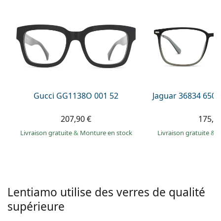
hors ligne
Toutes les marques
Persol
Prada
Toutes les marques
Gucci GG1138O 001 52
Jaguar 36834 6500 
207,90 €
175,9
Livraison gratuite
&
Monture en stock
Livraison gratuite
&
M
Lentiamo utilise des verres de qualité
supérieure