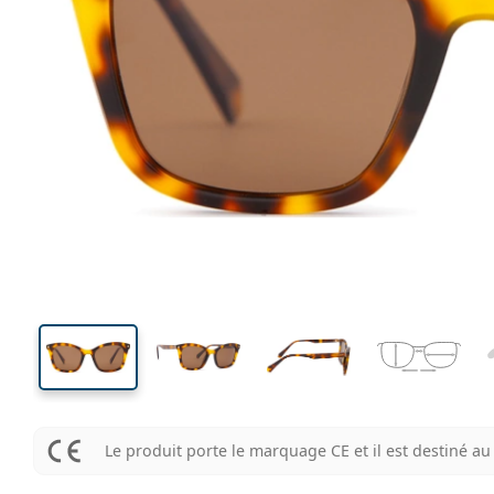
134 mm
Largeur des verres
Largeu
des verr
42 mm
51 mm
Largeur des verres
Largeur des verres
Le produit porte le marquage CE et il est destiné 