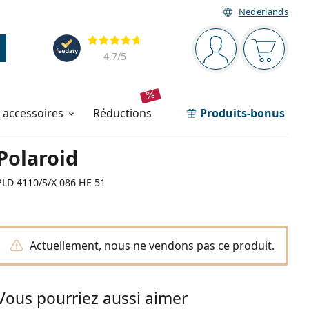
Nederlands
Barre de navigation
Évaluation
Vous êtes connec
Votre pa
4,7
/5
t accessoires
réductions
Produits-bonus
Polaroid
PLD 4110/S/X 086 HE 51
Actuellement, nous ne vendons pas ce produit.
Vous pourriez aussi aimer