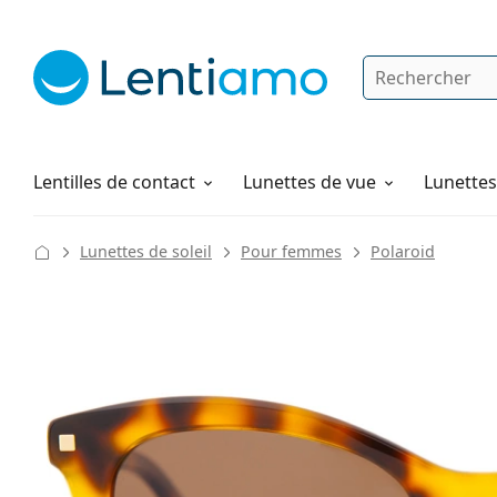
Rechercher
Je suis déjà client chez Lentiamo
Navigation sur le site
Solutions
Comment commander
Lentilles de contact
Lunettes de vue
Lunettes 
Lunettes de soleil
Pour femmes
Polaroid