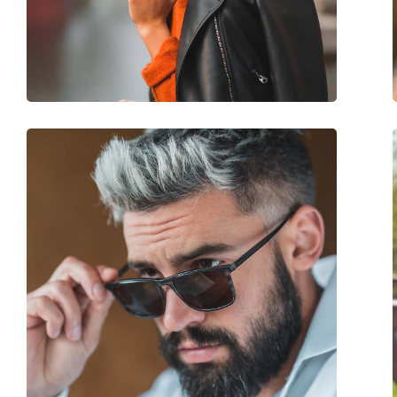
Poids:
100 g
Plaquettes de nez ajustables:
Non
Charnière à ressort:
Non
Accessoires
Étui:
Non
Tissu de nettoyage:
Oui
Autres
Sexe:
Pour femmes
Catégorie:
Lunettes de soleil
Marque:
Polaroid
Utilisation:
Mode
Code:
PLD 4110/S/X 086 H