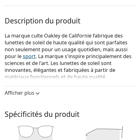
Description du produit
La marque culte Oakley de Californie fabrique des
lunettes de soleil de haute qualité qui sont parfaites
non seulement pour un usage quotidien, mais aussi
pour le
sport
. La marque s'inspire principalement des
sciences et de l'art. Les lunettes de soleil sont
innovantes, élégantes et fabriquées à partir de
matériaux fonctionnels et de haute qualité.
{nom du produit}
sont des lunettes de soleil pour
Afficher plus
hommes.
Voyez à quoi vous ressemblez avec ces lunettes de
soleil grâce à la fonction d'essayage virtuel de
Spécificités du produit
Lentiamo.
Monture de lunettes de soleil
La couleur noire de la monture s'accorde