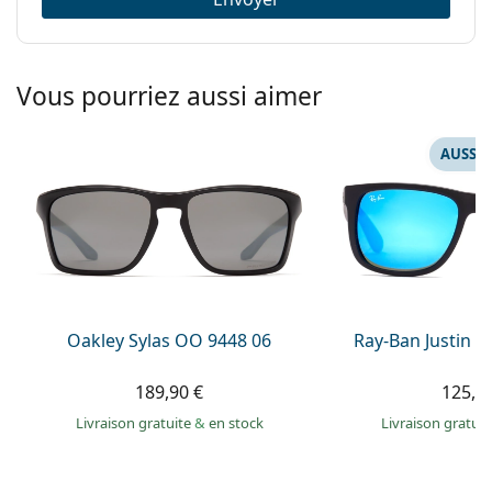
Vous pourriez aussi aimer
AUSSI 
Oakley Sylas OO 9448 06
Ray-Ban Justin 
189,90 €
125,9
Livraison gratuite
&
en stock
Livraison gratui