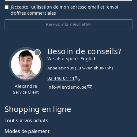
J’accepte
l’utilisation
de mon adresse email et l’envoi
d’offres commerciales
Recevoir la newsletter
Besoin de conseils?
hors ligne
We also speak English
Appelez-nous (Lun-Ven 8h30-16h)
02 446 01 11
Alexandre
info@lentiamo.be
Service Client
Shopping en ligne
Tout sur vos achats
Modes de paiement