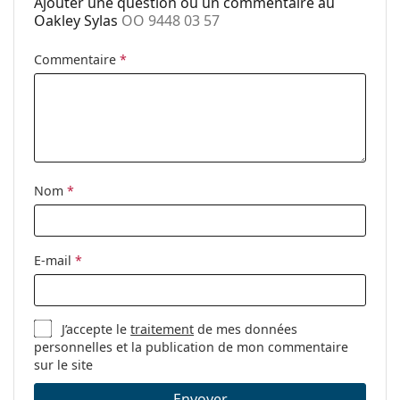
Ajouter une question ou un commentaire au
Oakley Sylas
OO 9448 03 57
Catégorie:
Lunettes de soleil
Marque:
Oakley
Commentaire
*
Utilisation:
Sport
Sport:
Randonnée
Code:
OO 9448 03 57
Nom
*
E-mail
*
J’accepte le
traitement
de mes données
personnelles et la publication de mon commentaire
sur le site
Envoyer