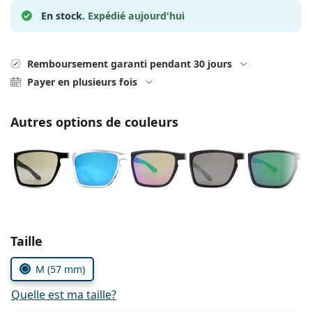
hors ligne
Toutes les marques
En stock.
Expédié aujourd'hui
Persol
Prada
Remboursement garanti pendant 30 jours
Toutes les marques
Payer en plusieurs fois
Autres options de couleurs
Choisissez les paramètres
Taille
M (57 mm)
Quelle est ma taille?