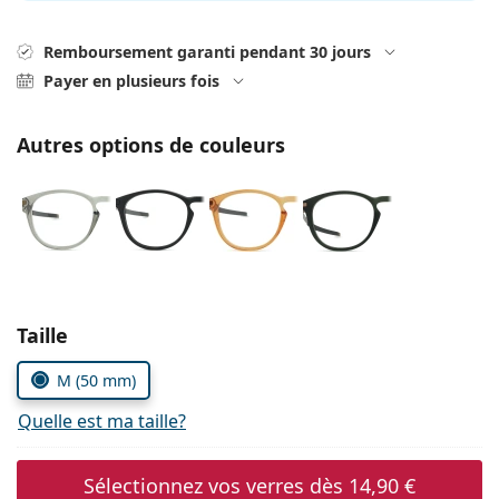
hors ligne
Toutes les marques
Persol
Remboursement garanti pendant 30 jours
Payer en plusieurs fois
Prada
Toutes les marques
Autres options de couleurs
Choisissez les paramètres
Taille
M (50 mm)
Quelle est ma taille?
Sélectionnez vos verres dès
14,90 €