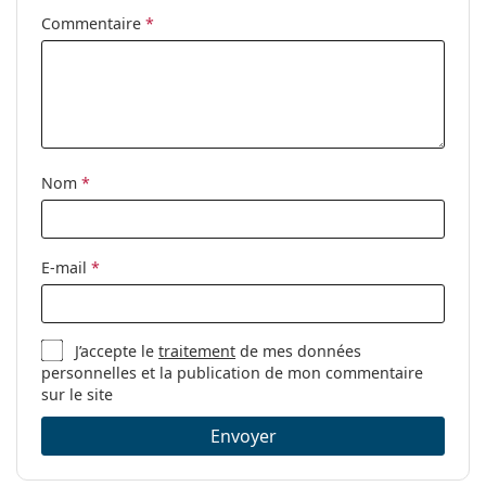
Charnière à
Non
Commentaire
*
ressort:
Clip-on:
Non
Accessoires
Étui:
Oui
Nom
*
Tissu de
Oui
nettoyage:
Autres
E-mail
*
Sexe:
Pour hommes
Catégorie:
Lunettes de vue
J’accepte le
traitement
de mes données
Marque:
Oakley
personnelles et la publication de mon commentaire
Code:
OX8105 810526 50
sur le site
Envoyer