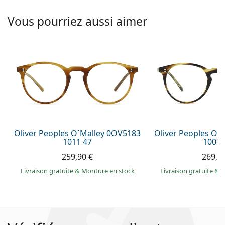
Vous pourriez aussi aimer
Oliver Peoples O´Malley 0OV5183
Oliver Peoples O´
1011 47
1003 
259,90 €
269,9
Livraison gratuite
&
Monture en stock
Livraison gratuite
&
M