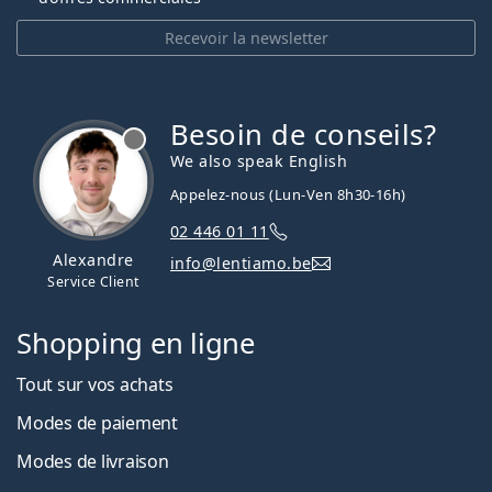
Recevoir la newsletter
Besoin de conseils?
hors ligne
We also speak English
Appelez-nous (Lun-Ven 8h30-16h)
02 446 01 11
Alexandre
info@lentiamo.be
Service Client
Shopping en ligne
Tout sur vos achats
Modes de paiement
Modes de livraison