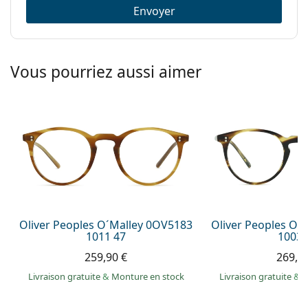
Envoyer
Vous pourriez aussi aimer
Oliver Peoples O´Malley 0OV5183
Oliver Peoples O´
1011 47
1003 
259,90 €
269,9
Livraison gratuite
&
Monture en stock
Livraison gratuite
&
M