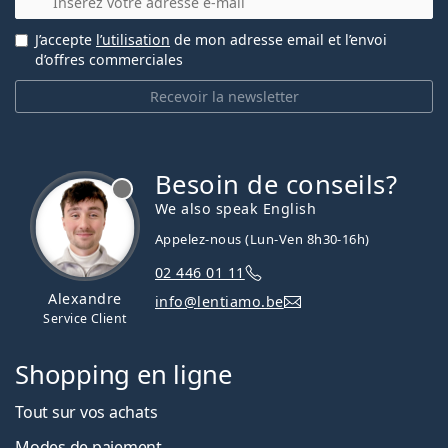
J’accepte
l’utilisation
de mon adresse email et l’envoi
d’offres commerciales
Recevoir la newsletter
Besoin de conseils?
hors ligne
We also speak English
Appelez-nous (Lun-Ven 8h30-16h)
02 446 01 11
Alexandre
info@lentiamo.be
Service Client
Shopping en ligne
Tout sur vos achats
Modes de paiement