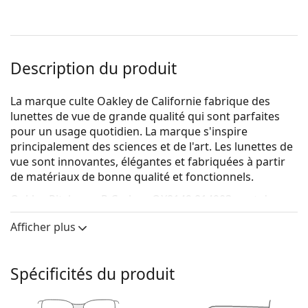
Description du produit
La marque culte Oakley de Californie fabrique des
lunettes de vue de grande qualité qui sont parfaites
pour un usage quotidien. La marque s'inspire
principalement des sciences et de l'art. Les lunettes de
vue sont innovantes, élégantes et fabriquées à partir
de matériaux de bonne qualité et fonctionnels.
Oakley Pitchman R Carbon OX8149 814903
sont des
lunettes pour hommes.
Afficher plus
Voyez de quoi vous avez l'air avec ces lunettes grâce à
la fonction d'essai virtuel de Lentiamo.
Spécificités du produit
Monture de lunettes de vue
La monture transparente s'harmonise parfaitement