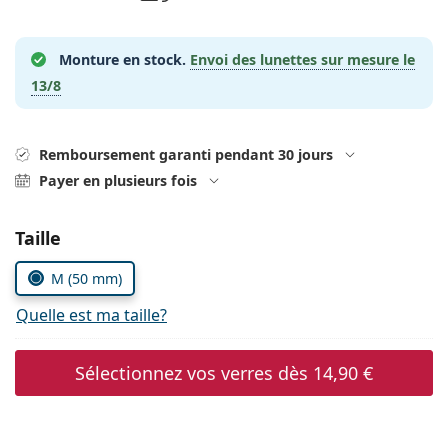
hors ligne
Toutes les marques
Persol
Monture en stock.
Envoi des lunettes sur mesure le
Prada
13/8
Toutes les marques
Remboursement garanti pendant 30 jours
Payer en plusieurs fois
Choisissez les paramètres
Taille
M (50 mm)
Quelle est ma taille?
Sélectionnez vos verres dès
14,90 €