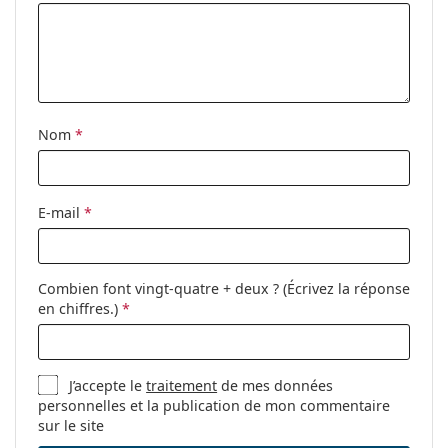
Étui:
Oui
Tissu de
Oui
nettoyage:
Autres
Nom
*
Sexe:
Pour hommes
Catégorie:
Lunettes de vue
Marque:
Oakley
E-mail
*
Code:
0OX8149 814903
Combien font vingt-quatre + deux ? (Écrivez la réponse
en chiffres.)
*
J’accepte le
traitement
de mes données
personnelles et la publication de mon commentaire
sur le site