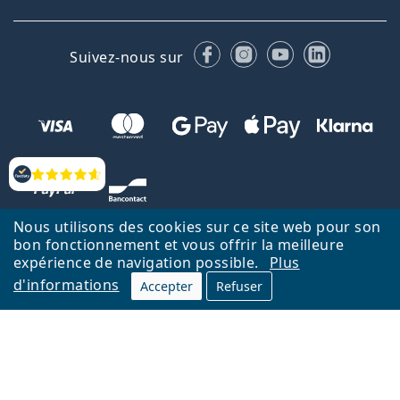
Facebook
Instagram
YouTube
LinkedIn
Suivez-nous sur
Évaluation
Nous utilisons des cookies sur ce site web pour son
bon fonctionnement et vous offrir la meilleure
expérience de navigation possible.
Plus
d'informations
Accepter
Refuser
Retour à la page d'accueil
Haut
Nederlands
Lentiamo.be est géré et exploité par Lentiamo s.r.o., République
tchèque
Un service en ligne pour vous depuis 18 ans.