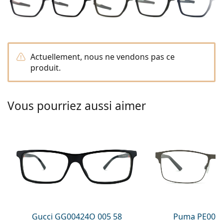
Solutions salines
02 446 01 11
Marc Jacobs
Gucci
Toutes les solutions
hors ligne
Toutes les marques
Persol
Actuellement, nous ne vendons pas ce
Prada
produit.
Toutes les marques
Vous pourriez aussi aimer
Gucci GG00424O 005 58
Puma PE0027