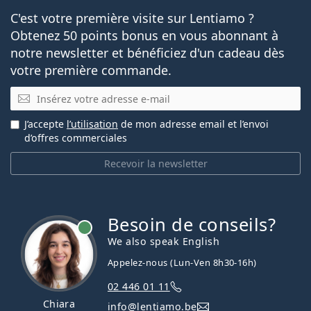
C'est votre première visite sur Lentiamo ?
Obtenez 50 points bonus en vous abonnant à
notre newsletter et bénéficiez d'un cadeau dès
votre première commande.
E-mail
J’accepte
l’utilisation
de mon adresse email et l’envoi
d’offres commerciales
Recevoir la newsletter
Besoin de conseils?
hors ligne
We also speak English
Appelez-nous (Lun-Ven 8h30-16h)
02 446 01 11
Chiara
info@lentiamo.be