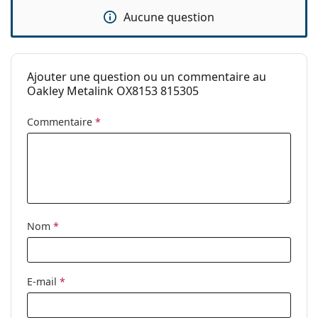
Le chiffon fourni est idéal pour le nettoyage et
Aucune question
l'entretien des lunettes. Certains modèles peuvent
être livrés avec un sac en tissu au lieu d'un chiffon.
Explorez la gamme complète de
lunettes de vue
pour
découvrir d'autres styles ou consultez notre
guide des
Ajouter une question ou un commentaire au
lunettes
si vous avez besoin d'aide pour choisir.
Oakley Metalink OX8153 815305
Ceci est un dispositif médical. Lisez le mode d'emploi
Commentaire
*
avant l'utilisation.
Nom
*
E-mail
*