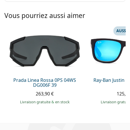
Vous pourriez aussi aimer
AUSSI 
Prada Linea Rossa 0PS 04WS
Ray-Ban Justin 
DG006F 39
263,90 €
125,9
Livraison gratuite
&
en stock
Livraison gratui