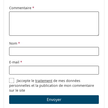
Utilisation:
Sport
Commentaire
*
Sport:
Cyclisme, Course à pied,
Randonnée, VTT
Code:
OO 9290 929020 31
Nom
*
E-mail
*
J’accepte le
traitement
de mes données
personnelles et la publication de mon commentaire
sur le site
Envoyer