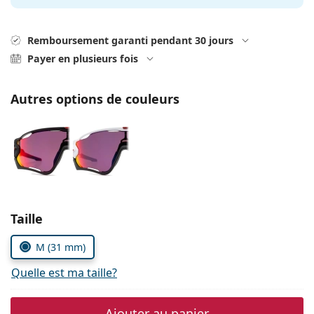
hors ligne
Toutes les marques
Persol
Remboursement garanti pendant 30 jours
Prada
Payer en plusieurs fois
Toutes les marques
Autres options de couleurs
Choisissez les paramètres
Taille
M (31 mm)
Quelle est ma taille?
Ajouter au panier