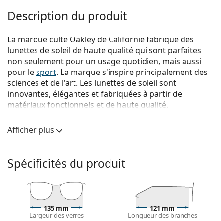
Description du produit
La marque culte Oakley de Californie fabrique des
lunettes de soleil de haute qualité qui sont parfaites
non seulement pour un usage quotidien, mais aussi
pour le
sport
. La marque s'inspire principalement des
sciences et de l'art. Les lunettes de soleil sont
innovantes, élégantes et fabriquées à partir de
matériaux fonctionnels et de haute qualité.
{nom du produit}
sont des lunettes de soleil pour
Afficher plus
hommes.
Voyez à quoi vous ressemblez avec ces lunettes de
soleil grâce à la fonction d'essayage virtuel de
Spécificités du produit
Lentiamo.
Monture de lunettes de soleil
La couleur noire de la monture s'accorde
135 mm
121 mm
parfaitement avec tous les types de teint et des
Largeur des verres
Longueur des branches