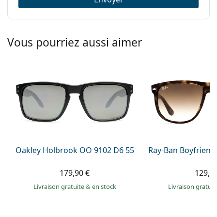
Vous pourriez aussi aimer
Oakley Holbrook OO 9102 D6 55
Ray-Ban Boyfriend
179,90 €
129,9
Livraison gratuite
&
en stock
Livraison gratui