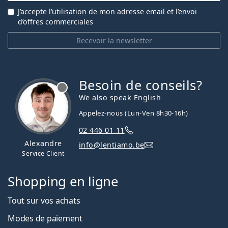
J’accepte
l’utilisation
de mon adresse email et l’envoi
d’offres commerciales
Recevoir la newsletter
Besoin de conseils?
hors ligne
We also speak English
Appelez-nous (Lun-Ven 8h30-16h)
02 446 01 11
Alexandre
info@lentiamo.be
Service Client
Shopping en ligne
Tout sur vos achats
Modes de paiement