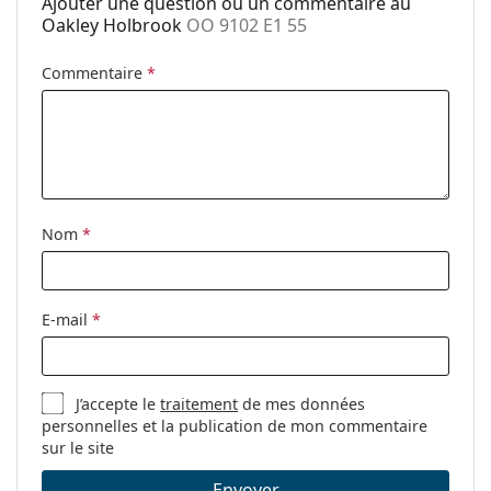
Ajouter une question ou un commentaire au
Marque:
Oakley
Oakley Holbrook
OO 9102 E1 55
Utilisation:
Sport
Commentaire
*
Sport:
Randonnée
Code:
OO 9102 E1 55
Nom
*
E-mail
*
J’accepte le
traitement
de mes données
personnelles et la publication de mon commentaire
sur le site
Envoyer