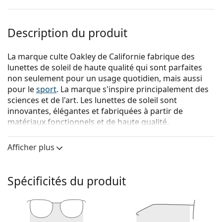
Description du produit
La marque culte Oakley de Californie fabrique des
lunettes de soleil de haute qualité qui sont parfaites
non seulement pour un usage quotidien, mais aussi
pour le
sport
. La marque s'inspire principalement des
sciences et de l'art. Les lunettes de soleil sont
innovantes, élégantes et fabriquées à partir de
matériaux fonctionnels et de haute qualité.
{nom du produit}
sont des lunettes de soleil pour
Afficher plus
hommes.
Voyez à quoi vous ressemblez avec ces lunettes de
soleil grâce à la fonction d'essayage virtuel de
Spécificités du produit
Lentiamo.
Monture de lunettes de soleil
La couleur noire de la monture s'accorde