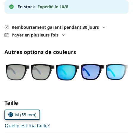
hors ligne
Toutes les marques
En stock.
Expédié le 10/8
Persol
Prada
Remboursement garanti pendant 30 jours
Toutes les marques
Payer en plusieurs fois
Autres options de couleurs
Choisissez les paramètres
Taille
M (55 mm)
Quelle est ma taille?