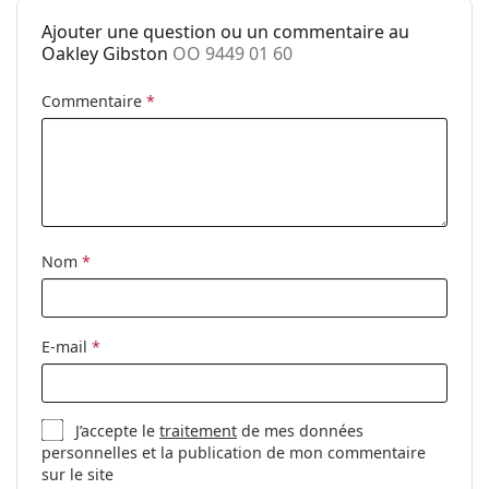
Sexe:
Pour hommes
Ajouter une question ou un commentaire au
Oakley Gibston
OO 9449 01 60
Catégorie:
Lunettes de soleil
Marque:
Oakley
Commentaire
*
Utilisation:
Sport
Sport:
Randonnée
Code:
OO 9449 01 60
Disponible avec
Non
Nom
*
correction:
E-mail
*
J’accepte le
traitement
de mes données
personnelles et la publication de mon commentaire
sur le site