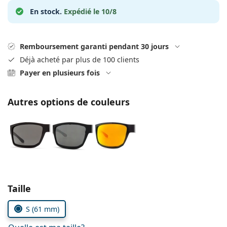
hors ligne
Toutes les marques
En stock.
Expédié le 10/8
Persol
Prada
Remboursement garanti pendant 30 jours
Toutes les marques
Déjà acheté par plus de 100 clients
Payer en plusieurs fois
Autres options de couleurs
Choisissez les paramètres
Taille
S (61 mm)