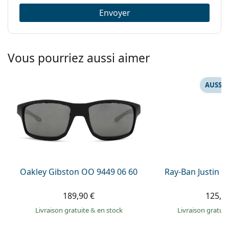
Envoyer
Vous pourriez aussi aimer
AUSSI 
Oakley Gibston OO 9449 06 60
Ray-Ban Justin 
189,90 €
125,9
Livraison gratuite
&
en stock
Livraison gratui