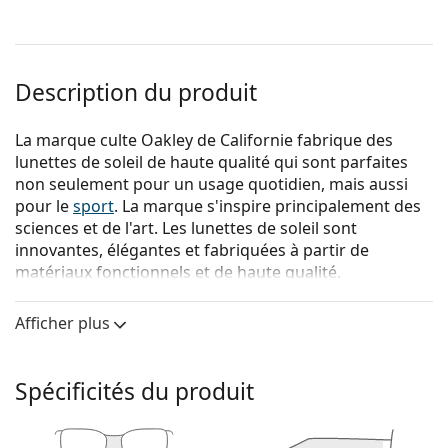
Description du produit
La marque culte Oakley de Californie fabrique des
lunettes de soleil de haute qualité qui sont parfaites
non seulement pour un usage quotidien, mais aussi
pour le
sport
. La marque s'inspire principalement des
sciences et de l'art. Les lunettes de soleil sont
innovantes, élégantes et fabriquées à partir de
matériaux fonctionnels et de haute qualité.
{nom du produit}
sont des lunettes de soleil pour
Afficher plus
hommes.
Voyez à quoi vous ressemblez avec ces lunettes de
soleil grâce à la fonction d'essayage virtuel de
Spécificités du produit
Lentiamo.
Monture de lunettes de soleil