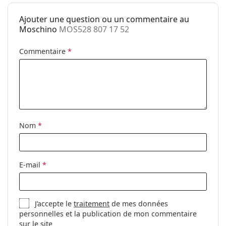
Poids:
40 g
Ajouter une question ou un commentaire au
Plaquettes de
Non
Moschino
MOS528 807 17 52
nez ajustables:
Clip-on:
Non
Commentaire
*
Accessoires
Étui:
Oui
Tissu de
Oui
nettoyage:
Nom
*
Autres
Sexe:
Pour femmes
Catégorie:
Lunettes de vue
E-mail
*
Marque:
Moschino
Code:
MOS528 807 17 52
J’accepte le
traitement
de mes données
personnelles et la publication de mon commentaire
sur le site