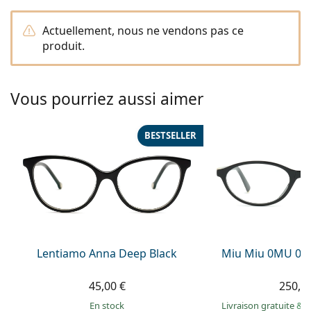
hors ligne
Toutes les marques
Persol
Actuellement, nous ne vendons pas ce
produit.
Prada
Toutes les marques
Vous pourriez aussi aimer
BESTSELLER
Lentiamo Anna Deep Black
Miu Miu 0MU 09
45,00 €
250,9
en stock
Livraison gratuite
&
M