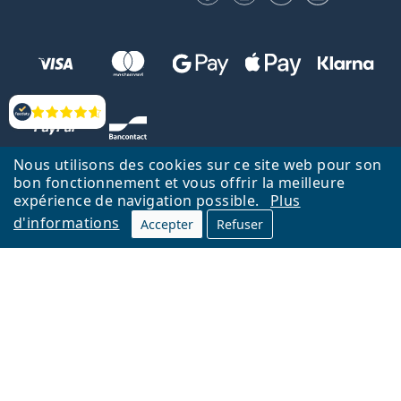
Évaluation
Nous utilisons des cookies sur ce site web pour son
bon fonctionnement et vous offrir la meilleure
expérience de navigation possible.
Plus
d'informations
Accepter
Refuser
Retour à la page d'accueil
Haut
Nederlands
Lentiamo.be est géré et exploité par Lentiamo s.r.o., République
tchèque
Un service en ligne pour vous depuis 18 ans.