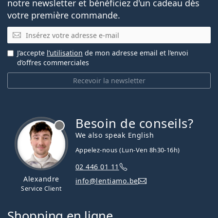
notre newsletter et bénéficiez d'un cadeau dès
votre première commande.
E-mail
J’accepte
l’utilisation
de mon adresse email et l’envoi
d’offres commerciales
Recevoir la newsletter
Besoin de conseils?
hors ligne
We also speak English
Appelez-nous (Lun-Ven 8h30-16h)
02 446 01 11
Alexandre
info@lentiamo.be
Service Client
Shopping en ligne