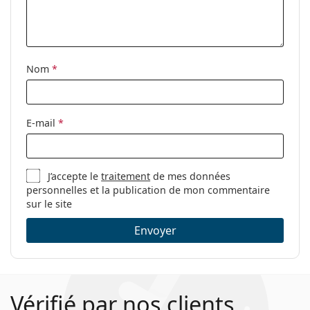
Accessoires
Étui:
Oui
Tissu de
Oui
Nom
*
nettoyage:
Autres
E-mail
*
Sexe:
Pour femmes
Catégorie:
Lunettes de vue
Lunettes anti lumière bleue
J’accepte le
traitement
de mes données
personnelles et la publication de mon commentaire
Marque:
Lentiamo
sur le site
Code:
Anna Transparent
Envoyer
Vérifié par nos clients