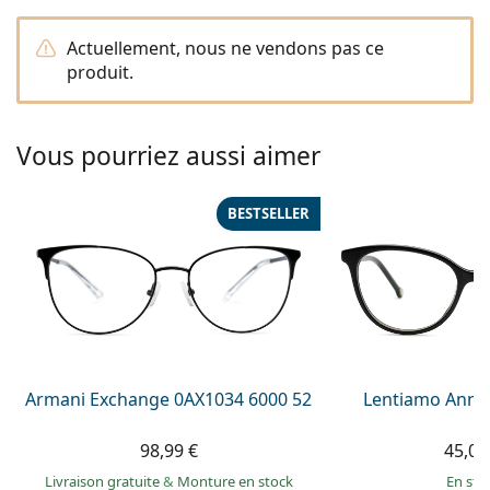
hors ligne
Toutes les marques
Persol
Actuellement, nous ne vendons pas ce
produit.
Prada
Toutes les marques
Vous pourriez aussi aimer
BESTSELLER
Armani Exchange 0AX1034 6000 52
Lentiamo Anna
98,99 €
45,00
Livraison gratuite
&
Monture en stock
en sto