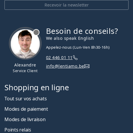
Recevoir la newsletter
Besoin de conseils?
hors ligne
We also speak English
Appelez-nous (Lun-Ven 8h30-16h)
02 446 01 11
Alexandre
info@lentiamo.be
Service Client
Shopping en ligne
Tout sur vos achats
Modes de paiement
Modes de livraison
Points relais