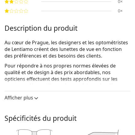
0×
0×
Description du produit
Au cœur de Prague, les designers et les optométristes
de Lentiamo créent des lunettes de vue en fonction
des préférences et des besoins des clients.
Pour répondre à nos propres normes élevées de
qualité et de design à des prix abordables, nos
opticiens effectuent des tests approfondis sur les
montures. Nous utilisons des matériaux
ultra-légers
qui permettent à nos montures de s'adapter
Afficher plus
confortablement à votre visage. Pour un look parfait,
nos designers ont travaillé à la création d'une gamme
complète de formes de montures soigneusement
Spécificités du produit
sélectionnées pour chaque type de visage.
Le résultat est une collection unique de lunettes