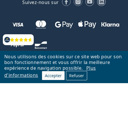
Facebook
Instagram
YouTube
LinkedIn
Suivez-nous sur
Évaluation
Nous utilisons des cookies sur ce site web pour son
bon fonctionnement et vous offrir la meilleure
expérience de navigation possible.
Plus
d'informations
Accepter
Refuser
Retour à la page d'accueil
Haut
Nederlands
Lentiamo.be est géré et exploité par Lentiamo s.r.o., République
tchèque
Un service en ligne pour vous depuis 18 ans.