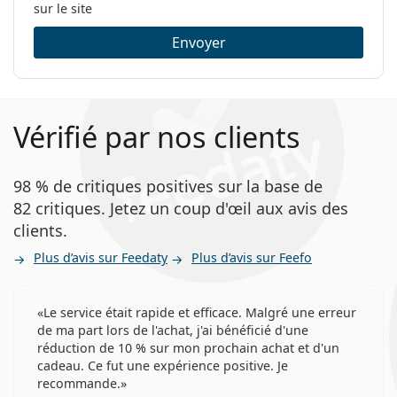
sécheresse oculaire liée à la
fatigue visuelle
sur le site
Lentilles de contact
numérique
.
Lentilles sphériques et asphériques
Envoyer
Aux personnes qui préfèrent les lentilles mensuelles
avec possibilité de port prolongé.
Questions fréquentes
Vérifié par nos clients
Combien de temps pouvez-vous porter les
98 % de critiques positives sur la base de
lentilles Lenjoy Day & Night PRO ?
82 critiques. Jetez un coup d'œil aux avis des
clients.
Peut-on dormir avec les lentilles Lenjoy Day &
Plus d’avis sur Feedaty
Plus d’avis sur Feefo
Night PRO ?
Le service était rapide et efficace. Malgré une erreur
Quelle est la différence entre la boite de 3 et la
de ma part lors de l'achat, j'ai bénéficié d'une
réduction de 10 % sur mon prochain achat et d'un
boite de 6 lentilles Lenjoy Day & Night PRO ?
cadeau. Ce fut une expérience positive. Je
recommande.