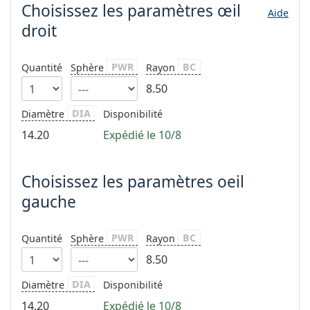
hors ligne
Choisissez les paramètres
œil
Toutes les marques
Aide
Persol
droit
Prada
PWR
BC
Quantité
Sphère
Rayon
Toutes les marques
8.50
DIA
Diamètre
Disponibilité
14.20
Expédié le 10/8
Choisissez les paramètres oeil
gauche
PWR
BC
Quantité
Sphère
Rayon
8.50
DIA
Diamètre
Disponibilité
14.20
Expédié le 10/8