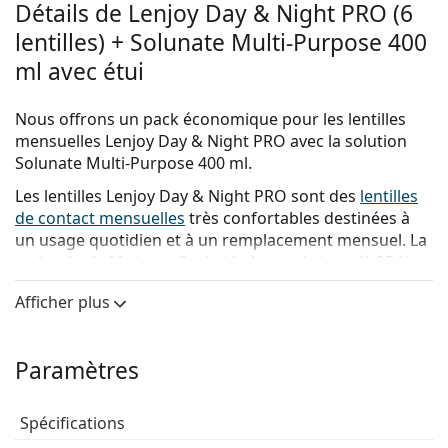
Détails de Lenjoy Day & Night PRO (6
lentilles) + Solunate Multi-Purpose 400
ml avec étui
Nous offrons un pack économique pour les lentilles
mensuelles Lenjoy Day & Night PRO avec la solution
Solunate Multi-Purpose 400 ml.
Les lentilles
Lenjoy Day & Night PRO
sont des
lentilles
de contact mensuelles
très confortables destinées à
un usage quotidien et à un remplacement mensuel. La
technologie MoistureSeal aide à retenir jusqu'à 95 %
de l'humidité, garantissant une vision nette et un
Afficher plus
confort optimal tout au long de la journée, même lors
d'une utilisation prolongée d'écrans numériques.
Les lentilles Lenjoy Day & Night PRO peuvent
Paramètres
également être portées en continu pendant sept jours
et six nuits maximum. Cependant, il est toujours
Spécifications
recommandé de consulter un professionnel de la vue