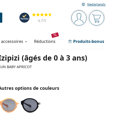
Nederlands
Barre de navigation
Évaluation
Vous êtes connec
Votre pa
4,7
/5
t accessoires
réductions
Produits-bonus
Izipizi (âgés de 0 à 3 ans)
SUN BABY APRICOT
Autres options de couleurs