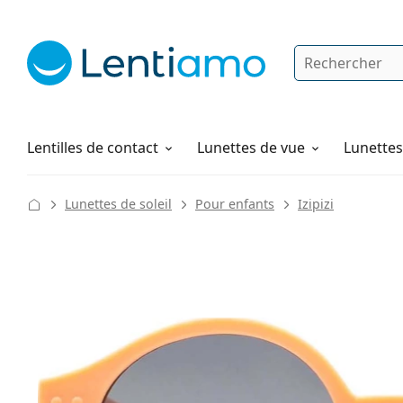
Rechercher
Je suis déjà client chez Lentiamo
Navigation sur le site
Solutions
Comment commander
Lentilles de contact
Lunettes de vue
Lunettes 
Lunettes de soleil
Pour enfants
Izipizi