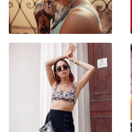
Poids:
90 g
Plaquettes de nez ajustables:
Non
Charnière à ressort:
Non
Accessoires
Étui:
Oui
Tissu de nettoyage:
Non
Autres
Sexe:
Pour enfants
Âge:
0 - 3 ans
Catégorie:
Lunettes de soleil
Marque:
Izipizi
Utilisation:
Mode
Code:
Sun Baby Apricot