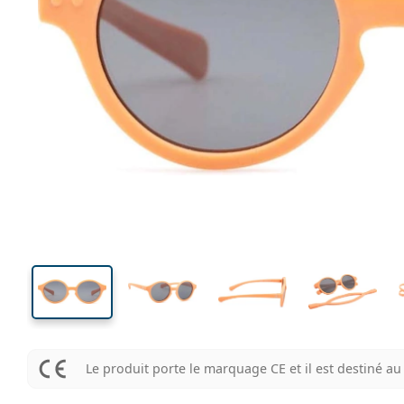
91 mm
Largeur des verres
Largeu
des verr
31 mm
35 mm
Largeur des verres
Largeur des verres
Le produit porte le marquage CE et il est destiné 