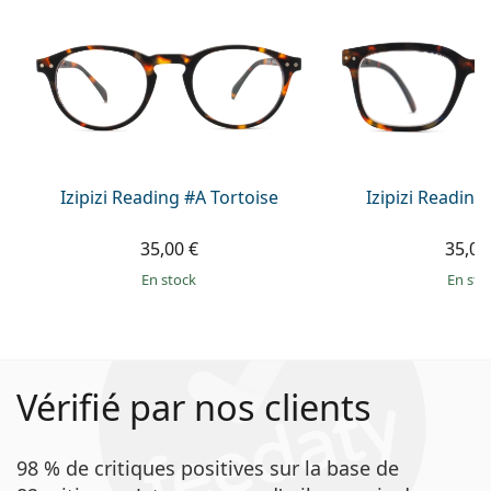
Étui:
Oui
Tissu de
Non
nettoyage:
Autres
Sexe:
Unisex
Catégorie:
Lunettes de lecture
Izipizi Reading #A Tortoise
Izipizi Reading
Marque:
Izipizi
Utilisation:
Lecture
35,00 €
35,00
en stock
en sto
Code:
Reading #L Black
Vérifié par nos clients
98 % de critiques positives sur la base de