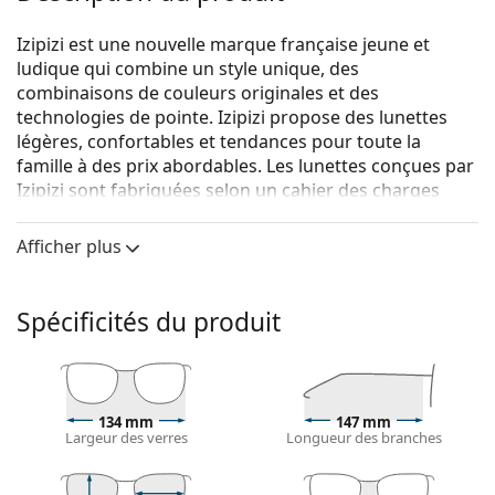
Izipizi est une nouvelle marque française jeune et
ludique qui combine un style unique, des
combinaisons de couleurs originales et des
technologies de pointe. Izipizi propose des lunettes
légères, confortables et tendances pour toute la
famille à des prix abordables. Les lunettes conçues par
Izipizi sont fabriquées selon un cahier des charges
strict afin de garantir leur sécurité et efficacité.
Afficher plus
Les lunettes de lecture Izipizi sont disponibles en
plusieurs variantes :
Izipizi Reading - lunettes de lecture dioptriques
Spécificités du produit
Izipizi Reading Sun - lunettes de lecture dioptriques
avec verres teintés qui protègent des rayons UV
Izipizi Reading Screen - lunettes de lecture
dioptriques avec un filtre de lumière bleue qui
134 mm
147 mm
bloque 40 % de la lumière bleue
Largeur des verres
Longueur des branches
Izipizi Reading #L Black
sont des lunettes de lecture
unisexes.