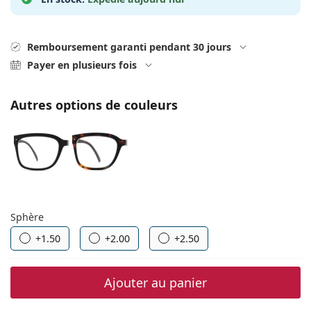
Solutions salines
02 446 01 11
Marc Jacobs
Gucci
Toutes les solutions
hors ligne
Toutes les marques
Remboursement garanti pendant 30 jours
Persol
Payer en plusieurs fois
Prada
Autres options de couleurs
Toutes les marques
Choisissez les paramètres
Sphère
+1.50
+2.00
+2.50
Ajouter au panier