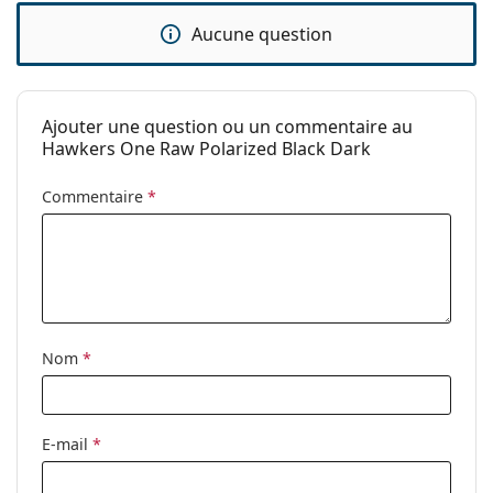
Sexe:
Unisex
Aucune question
Catégorie:
Lunettes de soleil
Marque:
Hawkers
Ajouter une question ou un commentaire au
Utilisation:
Mode
Hawkers One Raw Polarized Black Dark
Code:
One Raw - Polarized Black Dark
Commentaire
*
Nom
*
E-mail
*