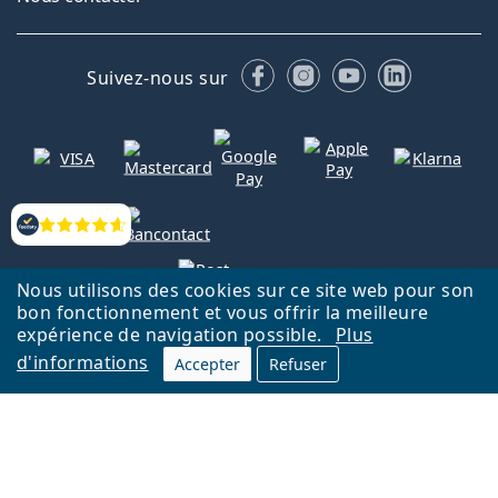
Facebook
Instagram
YouTube
LinkedIn
Suivez-nous sur
Évaluation
Nous utilisons des cookies sur ce site web pour son
bon fonctionnement et vous offrir la meilleure
expérience de navigation possible.
Plus
Retour à la page d'accueil
Haut
Nederlands
d'informations
Accepter
Refuser
Lentiamo.be est géré et exploité par Lentiamo s.r.o., République
tchèque
Un service en ligne pour vous depuis 18 ans.