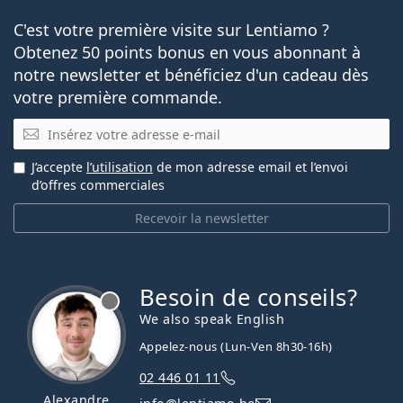
C'est votre première visite sur Lentiamo ?
Obtenez 50 points bonus en vous abonnant à
notre newsletter et bénéficiez d'un cadeau dès
votre première commande.
E-mail
J’accepte
l’utilisation
de mon adresse email et l’envoi
d’offres commerciales
Recevoir la newsletter
Besoin de conseils?
hors ligne
We also speak English
Appelez-nous (Lun-Ven 8h30-16h)
02 446 01 11
Alexandre