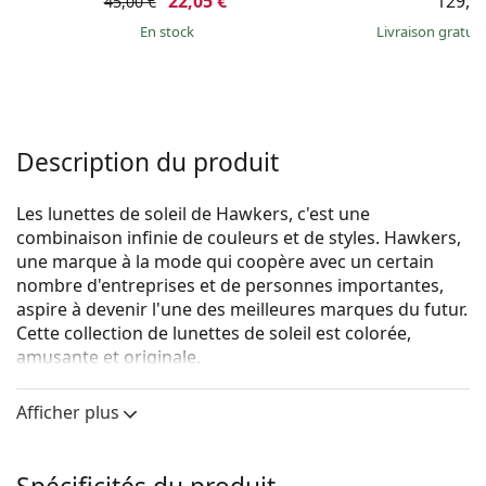
22,05 €
129,9
45,00 €
en stock
Livraison gratui
Description du produit
Les lunettes de soleil de Hawkers, c'est une
combinaison infinie de couleurs et de styles. Hawkers,
une marque à la mode qui coopère avec un certain
nombre d'entreprises et de personnes importantes,
aspire à devenir l'une des meilleures marques du futur.
Cette collection de lunettes de soleil est colorée,
amusante et originale.
Hawkers One Raw Polarized Black Dark
sont des
Afficher plus
lunettes de soleil unisexes.
Voyez à quoi vous ressemblez avec ces lunettes de
soleil grâce à la fonction d'essayage virtuel de