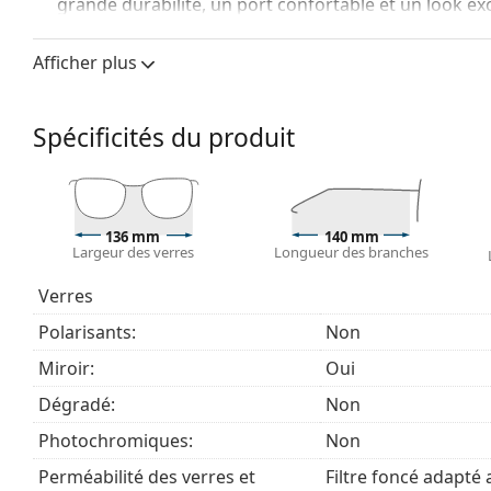
grande durabilité, un port confortable et un look ex
Verre de lunettes de soleil
Afficher plus
Les verres bleus renforcent le contraste et minimisen
apprécieront également, car elles mettent en valeur l
fond blanc.
Spécificités du produit
Les verres sont en plastique, dont les avantages indé
fissures.
L'effet miroir
des verres est caractérisé par une surf
la quantité de lumière qui pénètre dans l'œil. Cette c
136 mm
140 mm
conviennent parfaitement aux environnements très l
Largeur des verres
Longueur des branches
ensoleillés ou au ski. Le miroir offre un grand conf
perception des couleurs.
Verres
Les lunettes de soleil ont une protection UV 400, ce
Polarisants:
Non
rayons du soleil. Les verres des lunettes de soleil son
(transmission de la lumière de 8 à 18%). Elles convie
Miroir:
Oui
plage ou en ville.
Dégradé:
Non
Explorez la gamme complète de
lunettes de soleil
pour 
Photochromiques:
Non
populaires.
Perméabilité des verres et
Filtre foncé adapté a