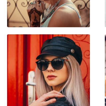
Poids:
105 g
Plaquettes de nez ajustables:
Non
Accessoires
Étui:
Non
Tissu de nettoyage:
Non
Autres
Sexe:
Unisex
Catégorie:
Lunettes de soleil
Marque:
Hawkers
Utilisation:
Mode
Code:
Diamond Black Clea